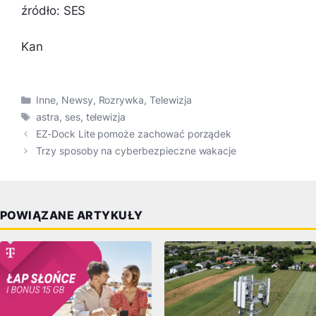
źródło: SES
Kan
Kategorie
Inne
,
Newsy
,
Rozrywka
,
Telewizja
Tagi
astra
,
ses
,
telewizja
EZ-Dock Lite pomoże zachować porządek
Trzy sposoby na cyberbezpieczne wakacje
POWIĄZANE ARTYKUŁY