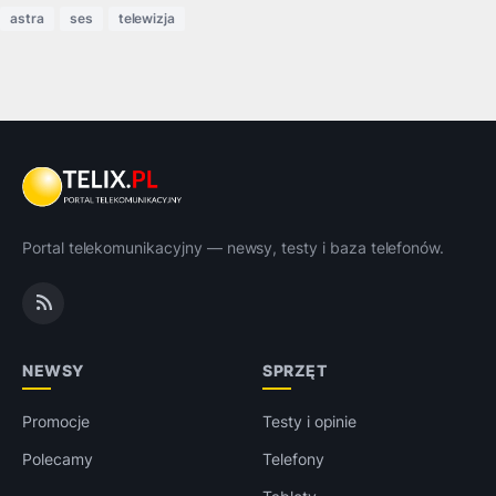
astra
ses
telewizja
Portal telekomunikacyjny — newsy, testy i baza telefonów.
NEWSY
SPRZĘT
Promocje
Testy i opinie
Polecamy
Telefony