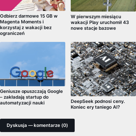
Odbierz darmowe 15 GB w
W pierwszym miesiącu
Magenta Moments i
wakacji Play uruchomił 43
korzystaj z wakacji bez
nowe stacje bazowe
ograniczeń
Geniusze opuszczają Google
– zakładają startup do
DeepSeek podnosi ceny.
automatyzacji nauki
Koniec ery taniego AI?
Dyskusja — komentarze (0)