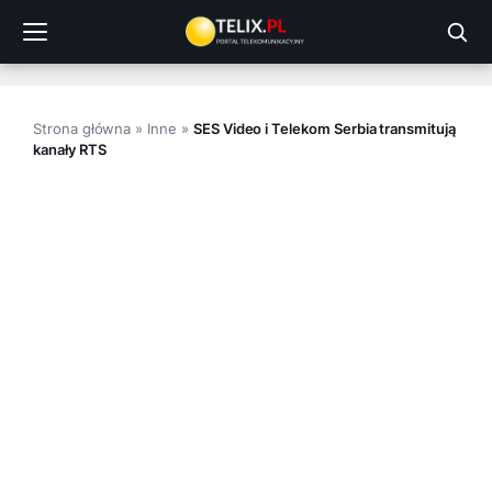
Przejdź
do
treści
Strona główna
»
Inne
»
SES Video i Telekom Serbia transmitują
kanały RTS