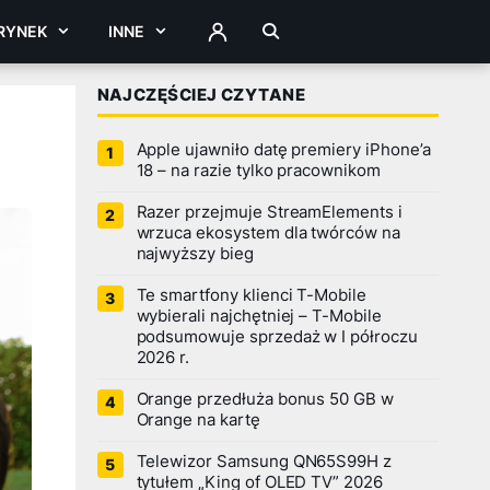
RYNEK
INNE
ZALOGUJ
NAJCZĘŚCIEJ CZYTANE
Apple ujawniło datę premiery iPhone’a
18 – na razie tylko pracownikom
Razer przejmuje StreamElements i
wrzuca ekosystem dla twórców na
najwyższy bieg
Te smartfony klienci T-Mobile
wybierali najchętniej – T-Mobile
podsumowuje sprzedaż w I półroczu
2026 r.
Orange przedłuża bonus 50 GB w
Orange na kartę
Telewizor Samsung QN65S99H z
tytułem „King of OLED TV” 2026