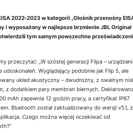
 EISA 2022-2023 w kategorii „Głośnik przenośny EIS
 i wyposażony w najlepsze brzmienie JBL Original
potwierdzili tym samym powszechne przeświadczeni
 przeczytać: „W szóstej generacji Flipa – urządzeni
e udoskonaleń. Wyglądający podobnie jak Flip 5, ale
owany układ akustyczny – dwudrożny, z owalnym nis
 z dodatkiem pary membran biernych. Deklarowan
0 mAh zapewnia 12 godzin pracy, a certyfikat IP67
m. Bluetooth został zaktualizowany do wersji v5.1, 
plikacja. Czego można więcej oczekiwać od
oth?”