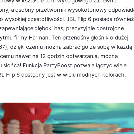
onowy w kształcie toru wyścigowego zapewnia
e tony, a osobny przetwornik wysokotonowy odpowiad
 o wysokiej częstotliwości. JBL Flip 6 posiada równie
pewniające głęboki bas, precyzyjnie dostrojone
tmu firmy Harman. Ten przenośny głośnik o dużej
67), dzięki czemu można zabrać go ze sobą w każdą
ącemu nawet na 12 godzin odtwarzania, można
słońca! Funkcja PartyBoost pozwala łączyć wiele
 Flip 6 dostępny jest w wielu modnych kolorach.