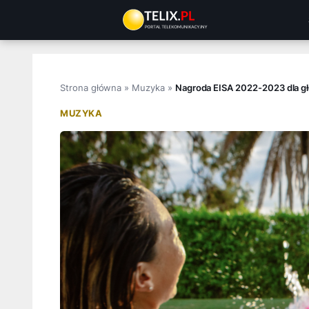
Przejdź
do
treści
Strona główna
»
Muzyka
»
Nagroda EISA 2022-2023 dla gło
MUZYKA