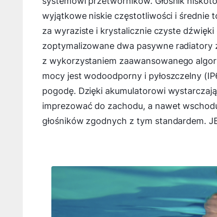
systemowi przetworników. Głośnik niskot
wyjątkowe niskie częstotliwości i średni
za wyraziste i krystalicznie czyste dźwięki
zoptymalizowane dwa pasywne radiatory za
z wykorzystaniem zaawansowanego algory
mocy jest wodoodporny i pyłoszczelny (IP
pogodę. Dzięki akumulatorowi wystarczaj
imprezować do zachodu, a nawet wschodu 
głośników zgodnych z tym standardem. JBL