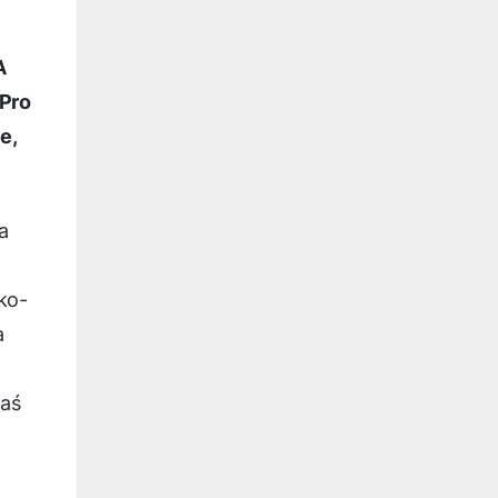
A
 Pro
e,
a
ko-
a
zaś