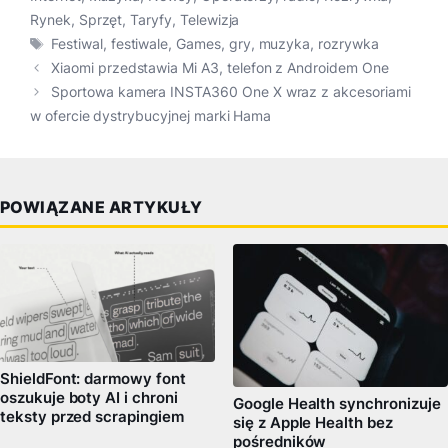
Rynek
,
Sprzęt
,
Taryfy
,
Telewizja
Tagi
Festiwal
,
festiwale
,
Games
,
gry
,
muzyka
,
rozrywka
Xiaomi przedstawia Mi A3, telefon z Androidem One
Sportowa kamera INSTA360 One X wraz z akcesoriami
w ofercie dystrybucyjnej marki Hama
POWIĄZANE ARTYKUŁY
ShieldFont: darmowy font
oszukuje boty AI i chroni
Google Health synchronizuje
teksty przed scrapingiem
się z Apple Health bez
pośredników