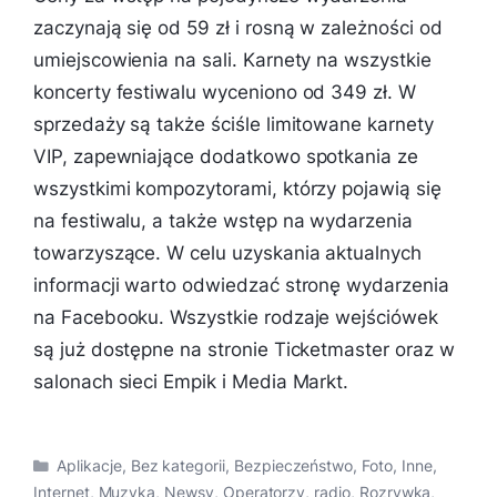
zaczynają się od 59 zł i rosną w zależności od
umiejscowienia na sali. Karnety na wszystkie
koncerty festiwalu wyceniono od 349 zł. W
sprzedaży są także ściśle limitowane karnety
VIP, zapewniające dodatkowo spotkania ze
wszystkimi kompozytorami, którzy pojawią się
na festiwalu, a także wstęp na wydarzenia
towarzyszące. W celu uzyskania aktualnych
informacji warto odwiedzać stronę wydarzenia
na Facebooku. Wszystkie rodzaje wejściówek
są już dostępne na stronie Ticketmaster oraz w
salonach sieci Empik i Media Markt.​
Kategorie
Aplikacje
,
Bez kategorii
,
Bezpieczeństwo
,
Foto
,
Inne
,
Internet
,
Muzyka
,
Newsy
,
Operatorzy
,
radio
,
Rozrywka
,