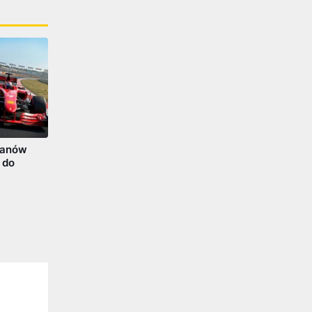
fanów
 do