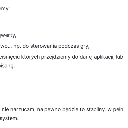
emy:
qwerty,
rawo… np. do sterowania podczas gry,
iśnięciu których przejdziemy do danej aplikacji, lub
isaną,
 nie narzucam, na pewno będzie to stabilny. w pełni
 system.