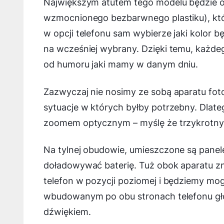
Największym atutem tego modelu będzie o
wzmocnionego bezbarwnego plastiku), któ
w opcji telefonu sam wybierze jaki kolor bę
na wcześniej wybrany. Dzięki temu, każde
od humoru jaki mamy w danym dniu.
Zazwyczaj nie nosimy ze sobą aparatu foto
sytuacje w których byłby potrzebny. Dlate
zoomem optycznym – myślę że trzykrotny
Na tylnej obudowie, umieszczone są pane
doładowywać baterię. Tuż obok aparatu zn
telefon w pozycji poziomej i będziemy mogl
wbudowanym po obu stronach telefonu gło
dźwiękiem.