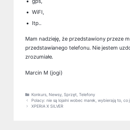
gps,
WiFI,
Itp..
Mam nadzieję, że przedstawiony przeze mni
przedstawianego telefonu. Nie jestem uzdol
zrozumiałe.
Marcin M (jogi)
Kategorie
Konkurs
,
Newsy
,
Sprzęt
,
Telefony
Polacy: nie są lojalni wobec marek, wybierają to, co 
XPERIA X SILVER