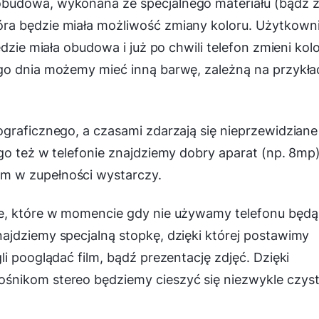
budowa, wykonana ze specjalnego materiału (bądź 
ra będzie miała możliwość zmiany koloru. Użytkown
dzie miała obudowa i już po chwili telefon zmieni kol
go dnia możemy mieć inną barwę, zależną na przykła
graficznego, a czasami zdarzają się nieprzewidziane
go też w telefonie znajdziemy dobry aparat (np. 8mp)
m w zupełności wystarczy.
le, które w momencie gdy nie używamy telefonu będą
ajdziemy specjalną stopkę, dzięki której postawimy
i pooglądać film, bądź prezentację zdjęć. Dzięki
śnikom stereo będziemy cieszyć się niezwykle czys