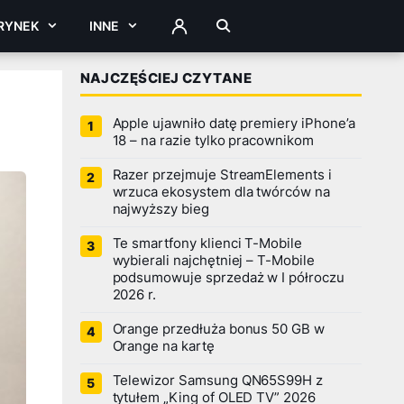
RYNEK
INNE
ZALOGUJ
NAJCZĘŚCIEJ CZYTANE
Apple ujawniło datę premiery iPhone’a
18 – na razie tylko pracownikom
Razer przejmuje StreamElements i
wrzuca ekosystem dla twórców na
najwyższy bieg
Te smartfony klienci T-Mobile
wybierali najchętniej – T-Mobile
podsumowuje sprzedaż w I półroczu
2026 r.
Orange przedłuża bonus 50 GB w
Orange na kartę
Telewizor Samsung QN65S99H z
tytułem „King of OLED TV” 2026