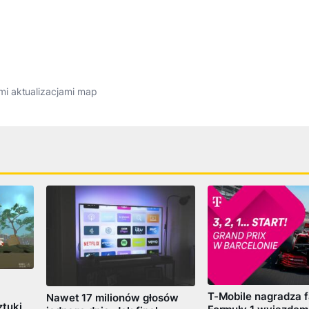
i aktualizacjami map
T-Mobile nagradza 
Nawet 17 milionów głosów
tuki