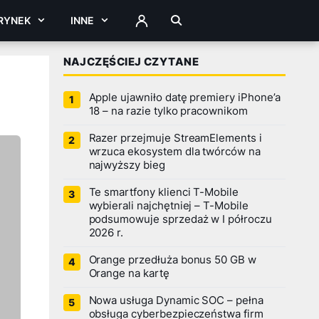
RYNEK
INNE
ZALOGUJ
NAJCZĘŚCIEJ CZYTANE
Apple ujawniło datę premiery iPhone’a
18 – na razie tylko pracownikom
Razer przejmuje StreamElements i
wrzuca ekosystem dla twórców na
najwyższy bieg
Te smartfony klienci T-Mobile
wybierali najchętniej – T-Mobile
podsumowuje sprzedaż w I półroczu
2026 r.
Orange przedłuża bonus 50 GB w
Orange na kartę
Nowa usługa Dynamic SOC – pełna
obsługa cyberbezpieczeństwa firm