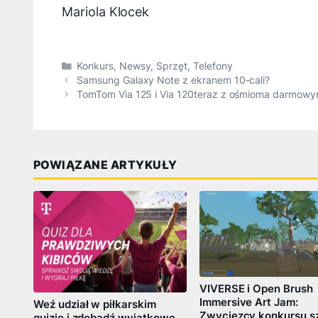
Mariola Klocek
Kategorie
Konkurs
,
Newsy
,
Sprzęt
,
Telefony
Samsung Galaxy Note z ekranem 10-cali?
TomTom Via 125 i Via 120teraz z ośmioma darmowym
POWIĄZANE ARTYKUŁY
VIVERSE i Open Brush
Immersive Art Jam:
Weź udział w piłkarskim
Zwycięzcy konkursu sz
quizie i zdobądź wyjątkowe