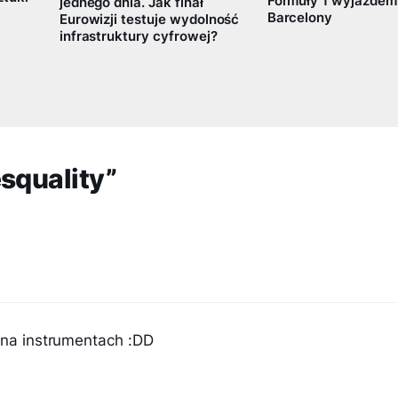
Formuły 1 wyjazdem
jednego dnia. Jak finał
Barcelony
Eurowizji testuje wydolność
infrastruktury cyfrowej?
squality”
k na instrumentach :DD