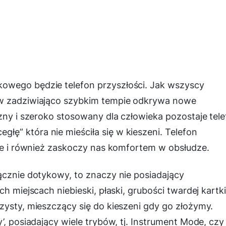
owego będzie telefon przyszłości. Jak wszyscy
 w zadziwiająco szybkim tempie odkrywa nowe
azny i szeroko stosowany dla człowieka pozostaje tel
ę” która nie mieściła się w kieszeni. Telefon
ale i również zaskoczy nas komfortem w obsłudze.
ącznie dotykowy, to znaczy nie posiadający
h miejscach niebieski, płaski, grubości twardej kartk
zysty, mieszczący się do kieszeni gdy go złożymy.
’, posiadający wiele trybów, tj. Instrument Mode, czy