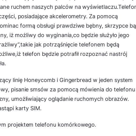
wane ruchem naszych palców na wyświetlaczu.Telefo
 części, posiadające akcelerometry. Za pomocą
pominac formą obsługi prawdziwe bębny, skrzypce b
zny, iż możliwy do wyginania,co będzie służyło jego
rażliwy”,takie jak potrząśnięcie telefonem będą
iwe,iż telefon będzie potrafił rozpoznać nastrój
ła.
czący linię Honeycomb i Gingerbread w jeden system
owy, pisanie smsów za pomocą mówienia do telefonu 
czny, umożliwiający oglądanie ruchomych obrazów.
stąpi karty SIM.
wym projektem telefonu komórkowego.