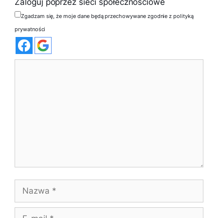
Zaloguj poprzez sieci społecznościowe
Zgadzam się, że moje dane będą przechowywane zgodnie z polityką
prywatności
Komentarz
Nazwa
E-