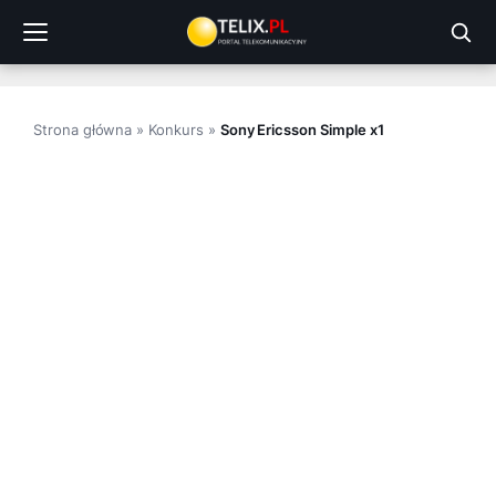
Przejdź
do
treści
Strona główna
»
Konkurs
»
Sony Ericsson Simple x1