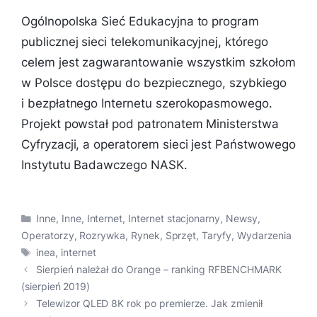
Ogólnopolska Sieć Edukacyjna to program
publicznej sieci telekomunikacyjnej, którego
celem jest zagwarantowanie wszystkim szkołom
w Polsce dostępu do bezpiecznego, szybkiego
i bezpłatnego Internetu szerokopasmowego.
Projekt powstał pod patronatem Ministerstwa
Cyfryzacji, a operatorem sieci jest Państwowego
Instytutu Badawczego NASK.
Kategorie
Inne
,
Inne
,
Internet
,
Internet stacjonarny
,
Newsy
,
Operatorzy
,
Rozrywka
,
Rynek
,
Sprzęt
,
Taryfy
,
Wydarzenia
Tagi
inea
,
internet
Sierpień należał do Orange – ranking RFBENCHMARK
(sierpień 2019)
Telewizor QLED 8K rok po premierze. Jak zmienił