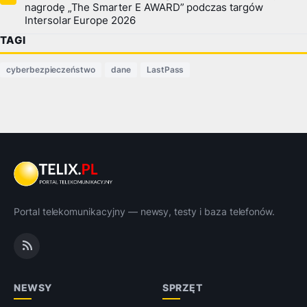
nagrodę „The Smarter E AWARD” podczas targów
Intersolar Europe 2026
TAGI
cyberbezpieczeństwo
dane
LastPass
Portal telekomunikacyjny — newsy, testy i baza telefonów.
NEWSY
SPRZĘT