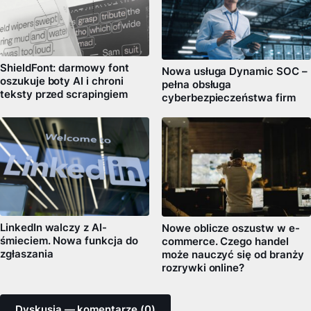
ShieldFont: darmowy font
Nowa usługa Dynamic SOC –
oszukuje boty AI i chroni
pełna obsługa
teksty przed scrapingiem
cyberbezpieczeństwa firm
LinkedIn walczy z AI-
Nowe oblicze oszustw w e-
śmieciem. Nowa funkcja do
commerce. Czego handel
zgłaszania
może nauczyć się od branży
rozrywki online?
Dyskusja — komentarze (0)