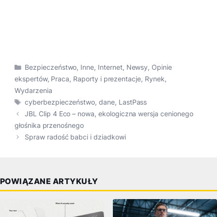
Kategorie
Bezpieczeństwo
,
Inne
,
Internet
,
Newsy
,
Opinie
ekspertów
,
Praca
,
Raporty i prezentacje
,
Rynek
,
Wydarzenia
Tagi
cyberbezpieczeństwo
,
dane
,
LastPass
JBL Clip 4 Eco – nowa, ekologiczna wersja cenionego
głośnika przenośnego
Spraw radość babci i dziadkowi
POWIĄZANE ARTYKUŁY