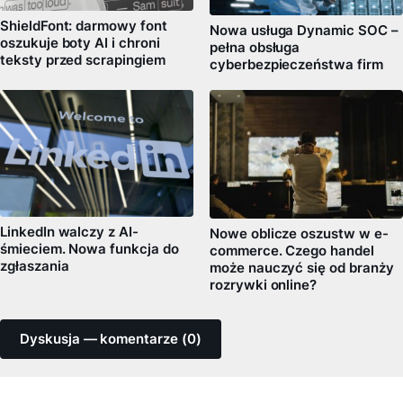
ShieldFont: darmowy font
Nowa usługa Dynamic SOC –
oszukuje boty AI i chroni
pełna obsługa
teksty przed scrapingiem
cyberbezpieczeństwa firm
LinkedIn walczy z AI-
Nowe oblicze oszustw w e-
śmieciem. Nowa funkcja do
commerce. Czego handel
zgłaszania
może nauczyć się od branży
rozrywki online?
Dyskusja — komentarze (0)