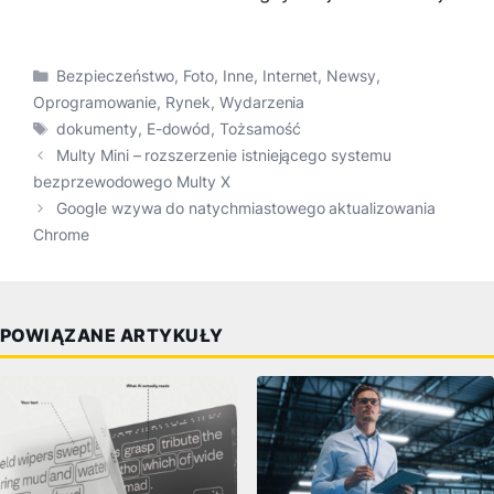
Kategorie
Bezpieczeństwo
,
Foto
,
Inne
,
Internet
,
Newsy
,
Oprogramowanie
,
Rynek
,
Wydarzenia
Tagi
dokumenty
,
E-dowód
,
Tożsamość
Multy Mini – rozszerzenie istniejącego systemu
bezprzewodowego Multy X
Google wzywa do natychmiastowego aktualizowania
Chrome
POWIĄZANE ARTYKUŁY