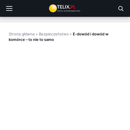
Przejdź
do
treści
Strona główna
»
Bezpieczeństwo
»
E-dowód i dowód w
komórce – to nie to samo