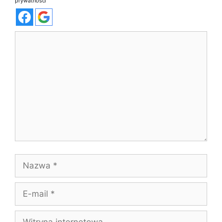
prywatności
Komentarz
Nazwa
E-
mail
Witryna