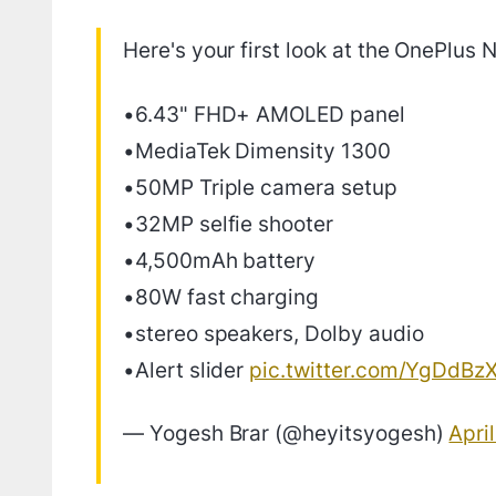
Here's your first look at the OnePlus 
•6.43" FHD+ AMOLED panel
•MediaTek Dimensity 1300
•50MP Triple camera setup
•32MP selfie shooter
•4,500mAh battery
•80W fast charging
•stereo speakers, Dolby audio
•Alert slider
pic.twitter.com/YgDdBz
— Yogesh Brar (@heyitsyogesh)
Apri