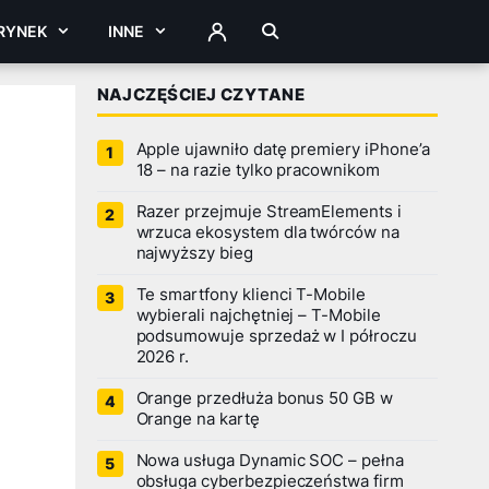
RYNEK
INNE
ZALOGUJ
NAJCZĘŚCIEJ CZYTANE
Apple ujawniło datę premiery iPhone’a
18 – na razie tylko pracownikom
Razer przejmuje StreamElements i
wrzuca ekosystem dla twórców na
najwyższy bieg
Te smartfony klienci T-Mobile
wybierali najchętniej – T-Mobile
podsumowuje sprzedaż w I półroczu
2026 r.
Orange przedłuża bonus 50 GB w
Orange na kartę
Nowa usługa Dynamic SOC – pełna
obsługa cyberbezpieczeństwa firm