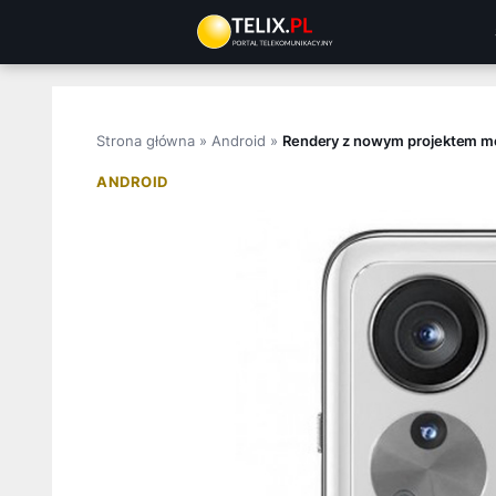
Przejdź
do
treści
Strona główna
»
Android
»
Rendery z nowym projektem mo
ANDROID