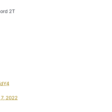
Nord 2T
XdY4
l 7, 2022