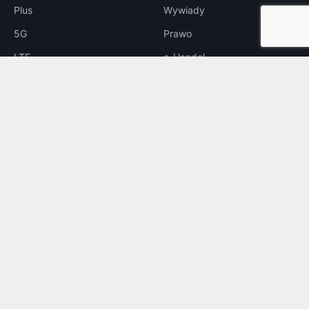
Plus
Wywiady
5G
Prawo
LTE
e-Handel
Reklama
INNE
Bezpieczeństwo
Rozrywka
Aplikacje
Foto
© 2026
telix.pl
— Wszelkie prawa zastrzeżone.
O nas
Kontakt
Reklama
Regulamin
Tagi
Feed RSS
Do góry ↑