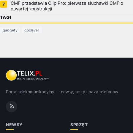
CMF przedstawia Clip Pro: pierwsze słuchawki CMF o
otwartej konstrukcji
TAGI
gadgety
goclever
Portal telekomunikacyjny — newsy, testy i baza telefonów.
NEWSY
SPRZĘT