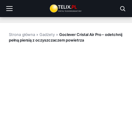
Przejdź
do
treści
Strona główna
»
Gadżety
»
Goclever Cristal Air Pro – odetchnij
pełną piersią z oczyszczaczem powietrza