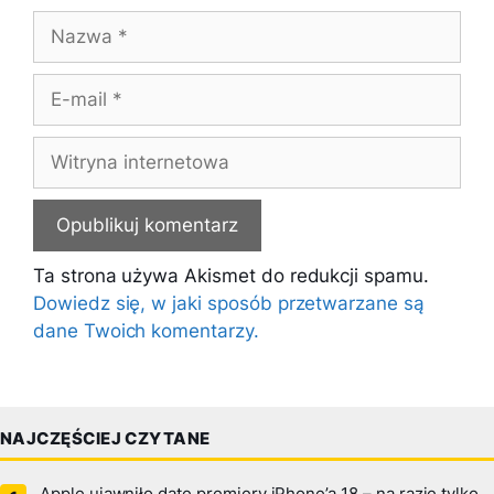
Nazwa
E-
mail
Witryna
internetowa
Ta strona używa Akismet do redukcji spamu.
Dowiedz się, w jaki sposób przetwarzane są
dane Twoich komentarzy.
NAJCZĘŚCIEJ CZYTANE
Apple ujawniło datę premiery iPhone’a 18 – na razie tylko