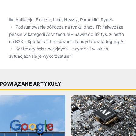
Kategorie
Aplikacje
,
Finanse
,
Inne
,
Newsy
,
Poradniki
,
Rynek
Podsumowanie półrocza na rynku pracy IT: najwyższe
pensje w kategorii Architecture – nawet do 32 tys. zł netto
na B2B – Spada zainteresowanie kandydatów kategorią AI
Kontrolery ścian wizyjnych – czym są i w jakich
sytuacjach się je wykorzystuje ?
POWIĄZANE ARTYKUŁY