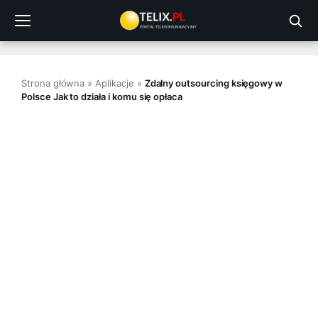
Przejdź
do
treści
Strona główna
»
Aplikacje
»
Zdalny outsourcing księgowy w
Polsce Jak to działa i komu się opłaca