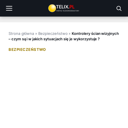
Przejdź
do
treści
Strona główna
»
Bezpieczeństwo
»
Kontrolery ścian wizyjnych
– czym są i w jakich sytuacjach się je wykorzystuje ?
BEZPIECZEŃSTWO