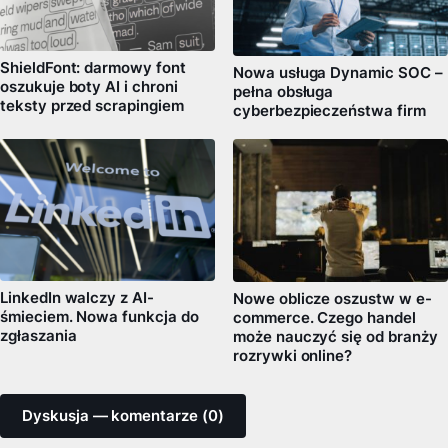
ShieldFont: darmowy font
Nowa usługa Dynamic SOC –
oszukuje boty AI i chroni
pełna obsługa
teksty przed scrapingiem
cyberbezpieczeństwa firm
LinkedIn walczy z AI-
Nowe oblicze oszustw w e-
śmieciem. Nowa funkcja do
commerce. Czego handel
zgłaszania
może nauczyć się od branży
rozrywki online?
Dyskusja — komentarze (0)