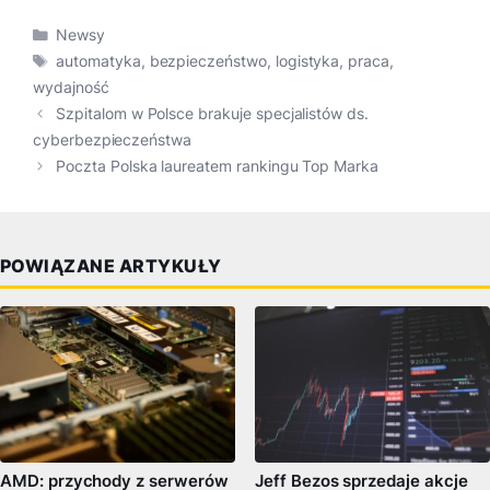
Kategorie
Newsy
Tagi
automatyka
,
bezpieczeństwo
,
logistyka
,
praca
,
wydajność
Szpitalom w Polsce brakuje specjalistów ds.
cyberbezpieczeństwa
Poczta Polska laureatem rankingu Top Marka
POWIĄZANE ARTYKUŁY
AMD: przychody z serwerów
Jeff Bezos sprzedaje akcje