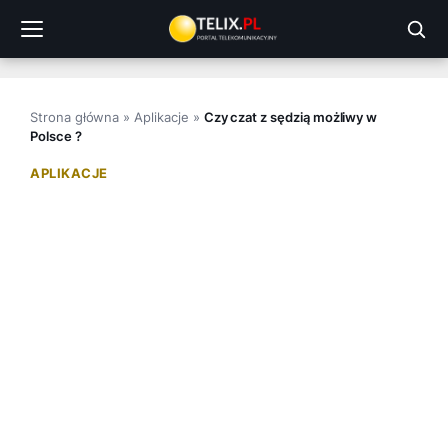
Przejdź
do
treści
Strona główna
»
Aplikacje
»
Czy czat z sędzią możliwy w
Polsce ?
APLIKACJE