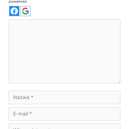
prywatności
Komentarz
Nazwa
E-
mail
Witryna