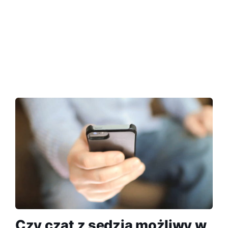
Czy czat z sędzią możliwy w