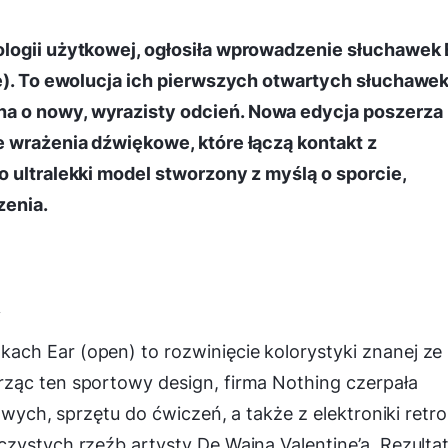
ologii użytkowej, ogłosiła wprowadzenie słuchawek 
ue). To ewolucja ich pierwszych otwartych słuchawe
a o nowy, wyrazisty odcień. Nowa edycja poszerza
e wrażenia dźwiękowe, które łączą kontakt z
o ultralekki model stworzony z myślą o sporcie,
zenia.
y
ch Ear (open) to rozwinięcie kolorystyki znanej ze
ząc ten sportowy design, firma Nothing czerpała
owych, sprzętu do ćwiczeń, a także z elektroniki retro
zystych rzeźb artysty De Waina Valentine’a. Rezult