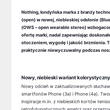
Nothing, londyńska marka z branży techn
(open) w nowej, niebieskiej odsłonie (Bl
(OWS – open wearable stereo) wzbogacon
ofertę marki, nadal zapewniając doskonał
otoczeniem, wygodę i jakość brzmienia. T
praktycznie niewyczuwalny podczas nos
Nowy, niebieski wariant kolorystyczn
Nowy odcień w zaktualizowanych słuchawka
smartfonów Phone (3a) i Phone (4a). Twor
inspiracje m.in. z niebieskich kortów tenis
retrofuturystycznych wnętrz oraz przezroc