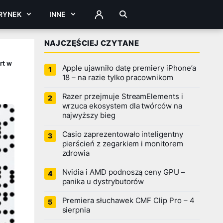
RYNEK
INNE
ZALOGUJ
NAJCZĘŚCIEJ CZYTANE
rt w
Apple ujawniło datę premiery iPhone’a
18 – na razie tylko pracownikom
Razer przejmuje StreamElements i
wrzuca ekosystem dla twórców na
najwyższy bieg
Casio zaprezentowało inteligentny
pierścień z zegarkiem i monitorem
zdrowia
Nvidia i AMD podnoszą ceny GPU –
panika u dystrybutorów
Premiera słuchawek CMF Clip Pro – 4
sierpnia