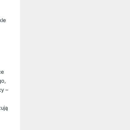
kle
ce
go,
cy –
zują