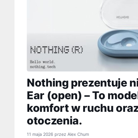
Nothing prezentuje n
Ear (open) – To mod
komfort w ruchu ora
otoczenia.
11 maja 2026
przez
Alex Chum