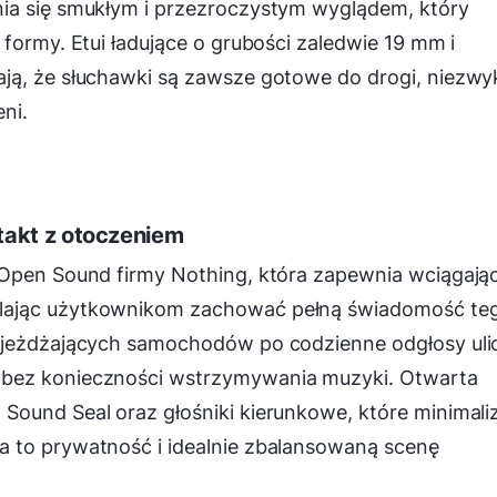
ia się smukłym i przezroczystym wyglądem, który
formy. Etui ładujące o grubości zaledwie 19 mm i
ją, że słuchawki są zawsze gotowe do drogi, niezwy
ni.
takt z otoczeniem
 Open Sound firmy Nothing, która zapewnia wciągają
lając użytkownikom zachować pełną świadomość te
djeżdżających samochodów po codzienne odgłosy uli
 bez konieczności wstrzymywania muzyki. Otwarta
ound Seal oraz głośniki kierunkowe, które minimali
 to prywatność i idealnie zbalansowaną scenę