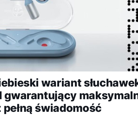
iebieski wariant słuchawe
el gwarantujący maksymal
z pełną świadomość