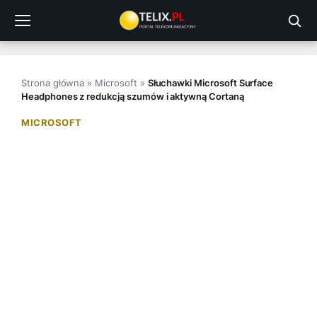
Przejdź
do
treści
Strona główna
»
Microsoft
»
Słuchawki Microsoft Surface
Headphones z redukcją szumów i aktywną Cortaną
MICROSOFT