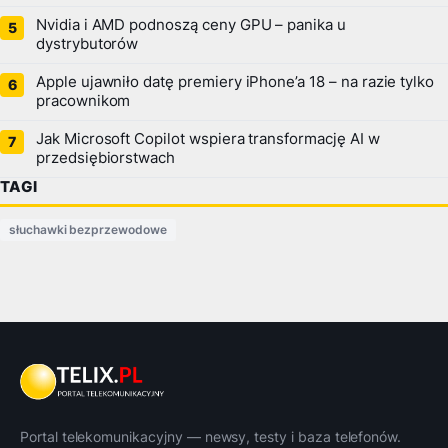
Nvidia i AMD podnoszą ceny GPU – panika u
dystrybutorów
Apple ujawniło datę premiery iPhone’a 18 – na razie tylko
pracownikom
Jak Microsoft Copilot wspiera transformację AI w
przedsiębiorstwach
TAGI
słuchawki bezprzewodowe
Portal telekomunikacyjny — newsy, testy i baza telefonów.