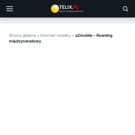
Przejdź
do
treści
Strona główna
»
Internet mobilny
»
a2mobile – Roaming
międzynarodowy