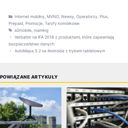
Kategorie
Internet mobilny
,
MVNO
,
Newsy
,
Operatorzy
,
Plus
,
Prepaid
,
Promocje
,
Taryfy komórkowe
Tagi
a2mobile
,
roaming
Verbatim na IFA 2018 z produktami, które zapewniają
bezpieczeństwo danych
AutoMapa 5.2 na Androida z trybem tabletowym
POWIĄZANE ARTYKUŁY