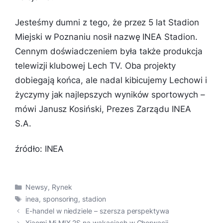
Jesteśmy dumni z tego, że przez 5 lat Stadion
Miejski w Poznaniu nosił nazwę INEA Stadion.
Cennym doświadczeniem była także produkcja
telewizji klubowej Lech TV. Oba projekty
dobiegają końca, ale nadal kibicujemy Lechowi i
życzymy jak najlepszych wyników sportowych
–
mówi Janusz Kosiński, Prezes Zarządu INEA
S.A.
źródło: INEA
Kategorie
Newsy
,
Rynek
Tagi
inea
,
sponsoring
,
stadion
E-handel w niedziele – szersza perspektywa
Xiaomi Mi MIX 2S na wakacjach w Chorwacji