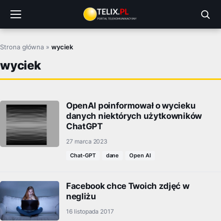
Przejdź
do
treści
Strona główna
»
wyciek
wyciek
OpenAI poinformował o wycieku
danych niektórych użytkowników
ChatGPT
27 marca 2023
Chat-GPT
dane
Open AI
Facebook chce Twoich zdjęć w
negliżu
16 listopada 2017