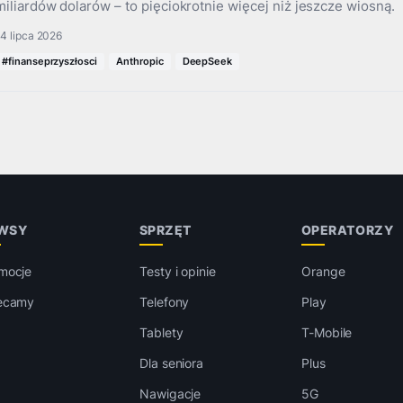
miliardów dolarów – to pięciokrotnie więcej niż jeszcze wiosną.
4 lipca 2026
#finanseprzyszłosci
Anthropic
DeepSeek
WSY
SPRZĘT
OPERATORZY
mocje
Testy i opinie
Orange
ecamy
Telefony
Play
Tablety
T-Mobile
Dla seniora
Plus
Nawigacje
5G