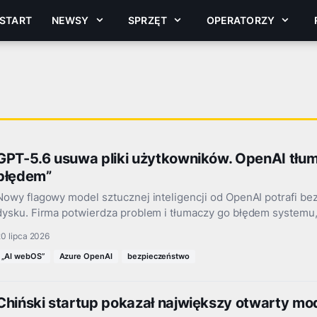
START
NEWSY
SPRZĘT
OPERATORZY
GPT-5.6 usuwa pliki użytkowników. OpenAI tłu
błędem”
Nowy flagowy model sztucznej inteligencji od OpenAI potrafi be
dysku. Firma potwierdza problem i tłumaczy go błędem systemu,
0 lipca 2026
„AI webOS”
Azure OpenAI
bezpieczeństwo
Chiński startup pokazał największy otwarty mod