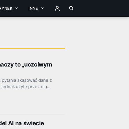
RYNEK
INNE
ZALOGUJ
maczy to „uczciwym
z pytania skasować dane z
 jednak użyte przez nią…
el AI na świecie