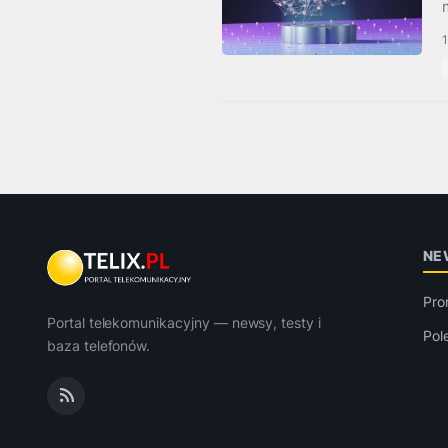
1
NE
Pro
Portal telekomunikacyjny — newsy, testy i
Pol
baza telefonów.