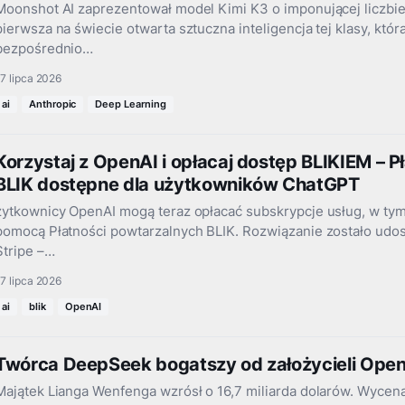
Moonshot AI zaprezentował model Kimi K3 o imponującej liczbie
pierwsza na świecie otwarta sztuczna inteligencja tej klasy, kt
bezpośrednio…
7 lipca 2026
ai
Anthropic
Deep Learning
Korzystaj z OpenAI i opłacaj dostęp BLIKIEM – P
BLIK dostępne dla użytkowników ChatGPT
żytkownicy OpenAI mogą teraz opłacać subskrypcje usług, w ty
pomocą Płatności powtarzalnych BLIK. Rozwiązanie zostało udos
Stripe –…
7 lipca 2026
ai
blik
OpenAI
Twórca DeepSeek bogatszy od założycieli OpenA
Majątek Lianga Wenfenga wzrósł o 16,7 miliarda dolarów. Wycena