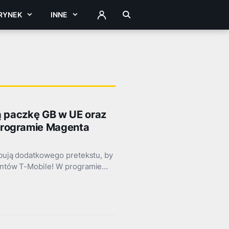
RYNEK
INNE
ZALOGUJ
ą paczkę GB w UE oraz
programie Magenta
zebują dodatkowego pretekstu, by
ientów T-Mobile! W programie…