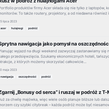
Rusz w podróż z hulajnogami Acer
Portfolio produktów firmy Acer składa się nie tylko z laptopów, k
monitorów. To także routery, projektory, a od niedawna również 
5 lipca 2023
acer
hulajnogi
podróź
Sprytna nawigacja jako pomysł na oszczędności
Planując wyjazd na długi weekend zazwyczaj zastanawiamy się 
całego przedsięwzięcia. Szukamy ekonomicznych hoteli, tańszyc
atrakcje, z których możemy skorzystać całkowicie…
10 maja 2023
nawigacja
oszczędności
podróź
Zgarnij „Bonusy od serca” i ruszaj w podróż z T-
Już za chwilę majówka, więc wiele osób planuje bliższe lub dals
morzem czy szybki citybreak – każda podróż może być niesamo