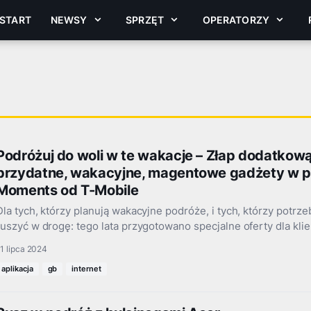
START
NEWSY
SPRZĘT
OPERATORZY
Podróżuj do woli w te wakacje – Złap dodatkow
przydatne, wakacyjne, magentowe gadżety w 
Moments od T-Mobile
Dla tych, którzy planują wakacyjne podróże, i tych, którzy potr
ruszyć w drogę: tego lata przygotowano specjalne oferty dla kl
1 lipca 2024
aplikacja
gb
internet