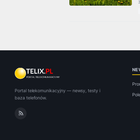
3
NE
Pro
Portal telekomunikacyjny — newsy, testy i
Pol
baza telefonów.