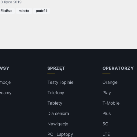
0 lipca 2019
FlixBus
miasto
podróź
WSY
SPRZĘT
OPERATORZY
mocje
Testy i opinie
Orange
ecamy
Telefony
Play
Tablety
T-Mobile
Dla seniora
Plus
Nawigacje
5G
PC i Laptopy
LTE