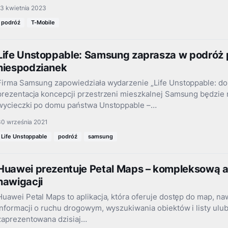
13 kwietnia 2023
podróź
T-Mobile
Life Unstoppable: Samsung zaprasza w podróż
niespodzianek
Firma Samsung zapowiedziała wydarzenie „Life Unstoppable: do
prezentacja koncepcji przestrzeni mieszkalnej Samsung będzie 
wycieczki po domu państwa Unstoppable –…
30 września 2021
Life Unstoppable
podróź
samsung
Huawei prezentuje Petal Maps – kompleksową ap
nawigacji
Huawei Petal Maps to aplikacja, która oferuje dostęp do map, n
informacji o ruchu drogowym, wyszukiwania obiektów i listy ulub
zaprezentowana dzisiaj…