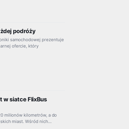
żdej podróży
roniki samochodowej prezentuje
rnej ofercie, który
 w siatce FlixBus
20 milionów kilometrów, a do
jskich miast. Wśród nich…