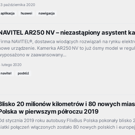
23 października 2020
aplikacja
huawei
nawigacja
NAVITEL AR250 NV – niezastąpiony asystent ka
Firma NAVITEL®, dostawca wiodących rozwiązań na rynku elekt
nowe urządzenie. Kamerka AR250 NV to już ósmy model w regula
wyposażono w zaawansowany…
4 lutego 2020
navitel
podróź
Blisko 20 milionów kilometrów i 80 nowych miast
Polska w pierwszym półroczu 2019
Od stycznia 2019 roku autobusy FlixBus Polska pokonały blisko 
siatki połączeń włączonych zostało 80 nowych polskich i europe