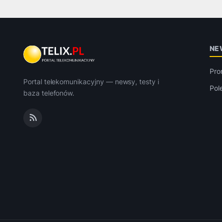
NE
Pro
Portal telekomunikacyjny — newsy, testy i
Pol
baza telefonów.