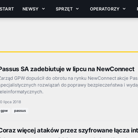
START
NEWSY
SPRZĘT
OPERATORZY
Passus SA zadebiutuje w lipcu na NewConnect
Zarząd GPW dopuścił do obrotu na rynku NewConnect akcje Pass
specjalistycznych rozwiązań do poprawy bezpieczeństwa i wydaj
teleinformatycznych.
0 lipca 2018
gpw
passus
Coraz więcej ataków przez szyfrowane łącza i