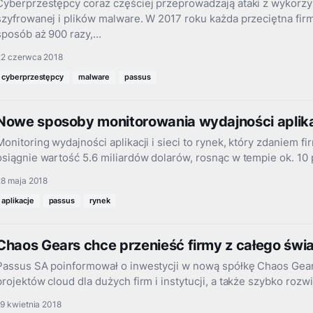
Cyberprzestępcy coraz częściej przeprowadzają ataki z wykorz
szyfrowanej i plików malware. W 2017 roku każda przeciętna fir
sposób aż 900 razy,…
22 czerwca 2018
cyberprzestępcy
malware
passus
Nowe sposoby monitorowania wydajności aplika
Monitoring wydajności aplikacji i sieci to rynek, który zdaniem 
osiągnie wartość 5.6 miliardów dolarów, rosnąc w tempie ok. 10
28 maja 2018
aplikacje
passus
rynek
Chaos Gears chce przenieść firmy z całego świ
Passus SA poinformował o inwestycji w nową spółkę Chaos Gears,
projektów cloud dla dużych firm i instytucji, a także szybko rozw
9 kwietnia 2018