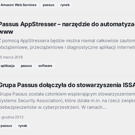
Amazon Web Services
passus
rynek
Passus AppStresser – narzędzie do automatyzacj
www
Z pomocą AppStressera będzie można niemal całkowicie zautom
obciążeniowe, przeciążeniowe i diagnostyczne aplikacji interne
15 marca 2018
aplikacja
passus
software
Grupa Passus dołączyła do stowarzyszenia ISS
Grupa Passus została członkiem wspierającym stowarzyszeniem 
Systems Security Association), które działa m.in. na rzecz zwię
niebezpieczeństw w cyberprzestrzeni. W ramach…
3 grudnia 2013
passus
rynek