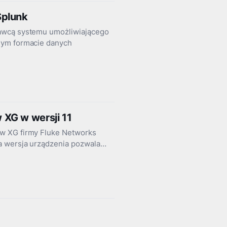
Splunk
tawcą systemu umożliwiającego
nym formacie danych
XG w wersji 11
ew XG firmy Fluke Networks
a wersja urządzenia pozwala…