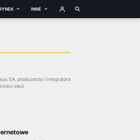
RYNEK
INNE
ZALOGUJ
us SA, producenta i integratora
ności sieci
nternetowe