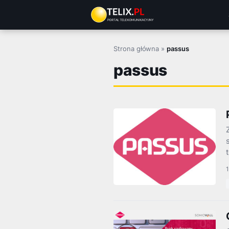
Przejdź
do
treści
Strona główna
»
passus
passus
1