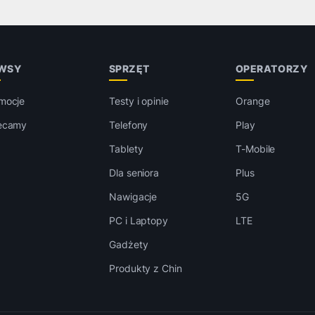
WSY
SPRZĘT
OPERATORZY
mocje
Testy i opinie
Orange
ecamy
Telefony
Play
Tablety
T-Mobile
Dla seniora
Plus
Nawigacje
5G
PC i Laptopy
LTE
Gadżety
Produkty z Chin