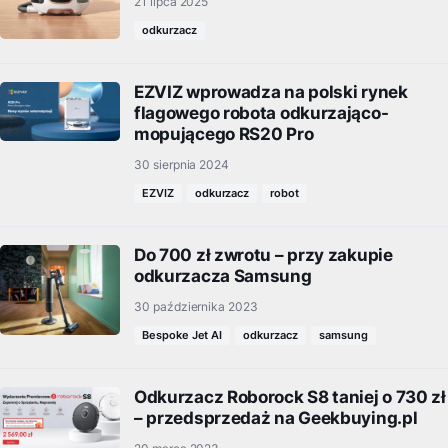
21 lipca 2025
odkurzacz
EZVIZ wprowadza na polski rynek
flagowego robota odkurzająco-
mopującego RS20 Pro
30 sierpnia 2024
EZVIZ
odkurzacz
robot
Do 700 zł zwrotu – przy zakupie
odkurzacza Samsung
30 października 2023
Bespoke Jet AI
odkurzacz
samsung
Odkurzacz Roborock S8 taniej o 730 zł
– przedsprzedaż na Geekbuying.pl