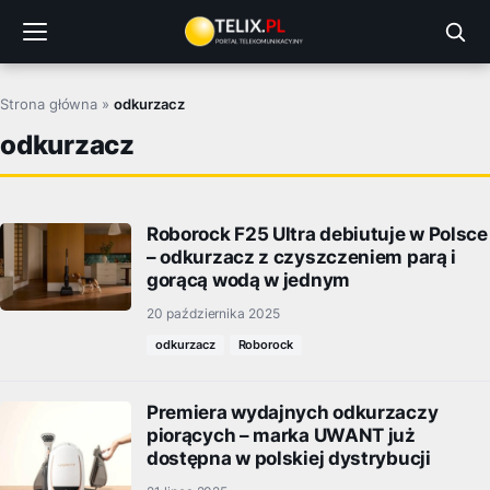
Przejdź
do
treści
Strona główna
»
odkurzacz
odkurzacz
Roborock F25 Ultra debiutuje w Polsce
– odkurzacz z czyszczeniem parą i
gorącą wodą w jednym
20 października 2025
odkurzacz
Roborock
Premiera wydajnych odkurzaczy
piorących – marka UWANT już
dostępna w polskiej dystrybucji