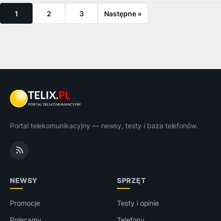
1
2
3
Następne »
Portal telekomunikacyjny — newsy, testy i baza telefonów.
NEWSY
SPRZĘT
Promocje
Testy i opinie
Polecamy
Telefony