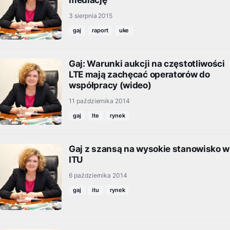
mediację
3 sierpnia 2015
gaj
raport
uke
Gaj: Warunki aukcji na częstotliwości
LTE mają zachęcać operatorów do
współpracy (wideo)
11 października 2014
gaj
lte
rynek
Gaj z szansą na wysokie stanowisko w
ITU
6 października 2014
gaj
itu
rynek