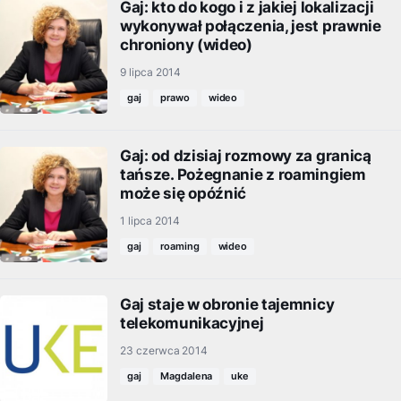
Gaj: kto do kogo i z jakiej lokalizacji
wykonywał połączenia, jest prawnie
chroniony (wideo)
9 lipca 2014
gaj
prawo
wideo
Gaj: od dzisiaj rozmowy za granicą
tańsze. Pożegnanie z roamingiem
może się opóźnić
1 lipca 2014
gaj
roaming
wideo
Gaj staje w obronie tajemnicy
telekomunikacyjnej
23 czerwca 2014
gaj
Magdalena
uke