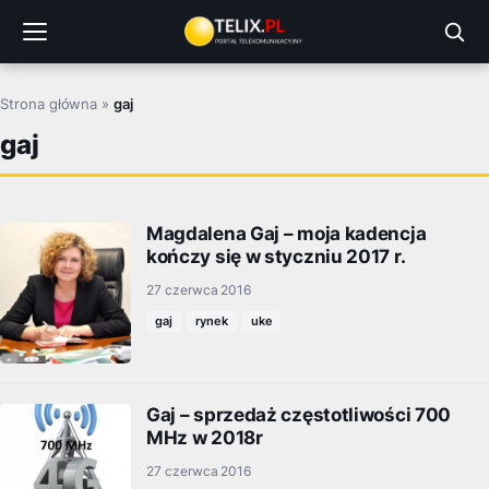
Przejdź
do
treści
Strona główna
»
gaj
gaj
Magdalena Gaj – moja kadencja
kończy się w styczniu 2017 r.
27 czerwca 2016
gaj
rynek
uke
Gaj – sprzedaż częstotliwości 700
MHz w 2018r
27 czerwca 2016