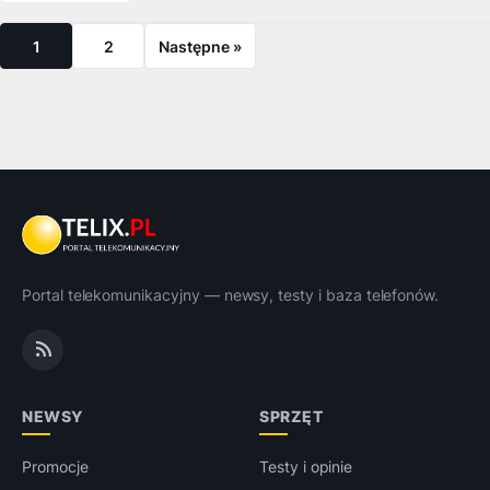
1
2
Następne »
Portal telekomunikacyjny — newsy, testy i baza telefonów.
NEWSY
SPRZĘT
Promocje
Testy i opinie