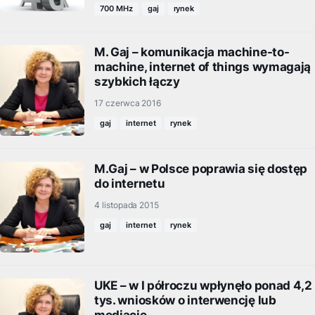
700 MHz
gaj
rynek
M. Gaj – komunikacja machine-to-
machine, internet of things wymagają
szybkich łączy
17 czerwca 2016
gaj
internet
rynek
M.Gaj – w Polsce poprawia się dostęp
do internetu
4 listopada 2015
gaj
internet
rynek
UKE – w I półroczu wpłynęło ponad 4,2
tys. wniosków o interwencję lub