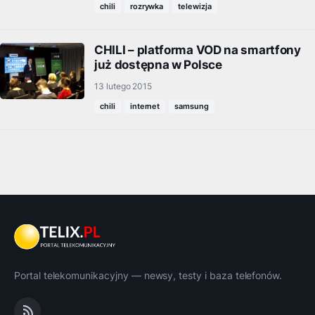
chili
rozrywka
telewizja
CHILI – platforma VOD na smartfony
już dostępna w Polsce
13 lutego 2015
chili
internet
samsung
Portal telekomunikacyjny — newsy, testy i baza telefonów.