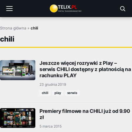
Przejdź
do
treści
Strona główna
»
chili
chili
Jeszcze więcej rozrywki z Play –
serwis CHILI dostępny z płatnością na
rachunku PLAY
23 grudnia 2019
chili
play
serwis
Premiery filmowe na CHILI już od 9.90
zł
5 marca 2015