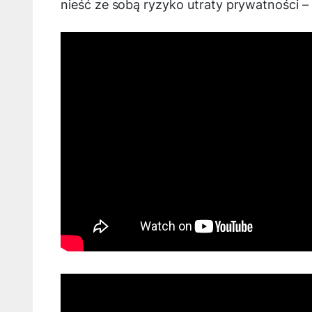
nieść ze sobą ryzyko utraty prywatności
–