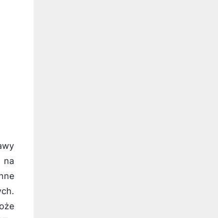
awy
 na
enne
ch.
może