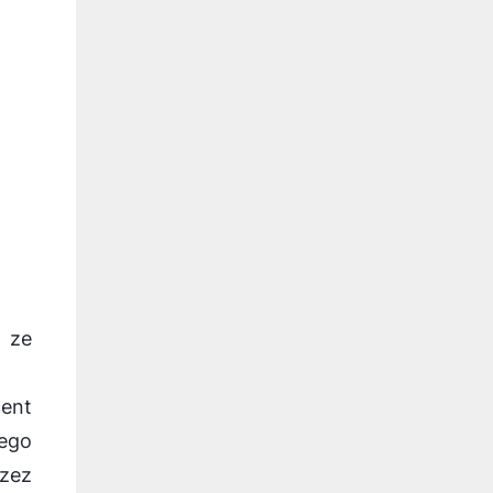
 ze
ent
ego
zez