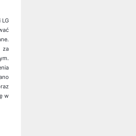
i LG
ywać
ne.
 za
ym.
enia
ano
oraz
ię w