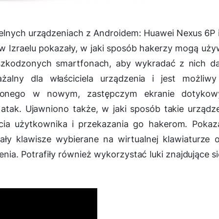
lnych urządzeniach z Androidem: Huawei Nexus 6P 
w Izraelu pokazały, w jaki sposób hakerzy mogą uż
zkodzonych smartfonach, aby wykradać z nich da
żalny dla właściciela urządzenia i jest możliwy
dzonego w nowym, zastępczym ekranie dotykow
 atak. Ujawniono także, w jaki sposób takie urządz
ęcia użytkownika i przekazania go hakerom. Pokaz
ły klawisze wybierane na wirtualnej klawiaturze 
ia. Potrafiły również wykorzystać luki znajdujące s