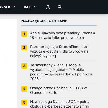
RYNEK
INNE
ZALOGUJ
NAJCZĘŚCIEJ CZYTANE
Apple ujawniło datę premiery iPhone’a
18 – na razie tylko pracownikom
Razer przejmuje StreamElements i
wrzuca ekosystem dla twórców na
najwyższy bieg
Te smartfony klienci T-Mobile
wybierali najchętniej – T-Mobile
podsumowuje sprzedaż w I półroczu
2026 r.
Orange przedłuża bonus 50 GB w
Orange na kartę
Nowa usługa Dynamic SOC – pełna
obsługa cyberbezpieczeństwa firm