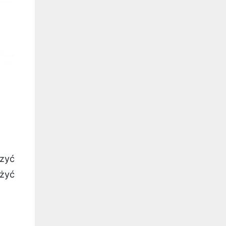
rzyć
żyć