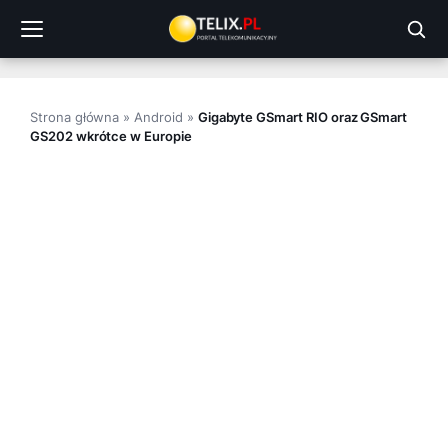
Przejdź
do
treści
Strona główna
»
Android
»
Gigabyte GSmart RIO oraz GSmart
GS202 wkrótce w Europie