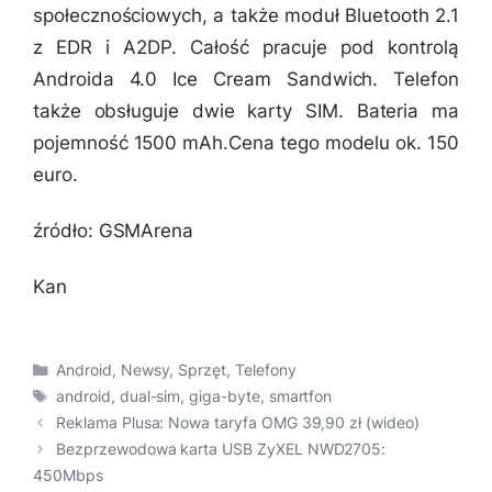
społecznościowych, a także moduł Bluetooth 2.1
z EDR i A2DP. Całość pracuje pod kontrolą
Androida 4.0 Ice Cream Sandwich. Telefon
także obsługuje dwie karty SIM. Bateria ma
pojemność 1500 mAh.Cena tego modelu ok. 150
euro.
źródło: GSMArena
Kan
Kategorie
Android
,
Newsy
,
Sprzęt
,
Telefony
Tagi
android
,
dual-sim
,
giga-byte
,
smartfon
Reklama Plusa: Nowa taryfa OMG 39,90 zł (wideo)
Bezprzewodowa karta USB ZyXEL NWD2705:
450Mbps