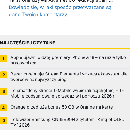
Ta strona używa Akismet do redukcji spamu.
Dowiedz się, w jaki sposób przetwarzane są
dane Twoich komentarzy.
NAJCZĘŚCIEJ CZYTANE
Apple ujawniło datę premiery iPhone’a 18 – na razie tylko
pracownikom
Razer przejmuje StreamElements i wrzuca ekosystem dla
twórców na najwyższy bieg
Te smartfony klienci T-Mobile wybierali najchętniej – T-
Mobile podsumowuje sprzedaż w I półroczu 2026 r.
Orange przedłuża bonus 50 GB w Orange na kartę
Telewizor Samsung QN65S99H z tytułem „King of OLED
TV” 2026