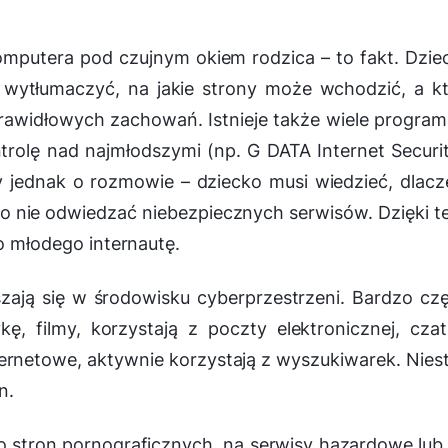
mputera pod czujnym okiem rodzica – to fakt. Dzie
 wytłumaczyć, na jakie strony może wchodzić, a k
rawidłowych zachowań. Istnieje także wiele progra
olę nad najmłodszymi (np. G DATA Internet Securi
jmy jednak o rozmowie – dziecko musi wiedzieć, dlac
o nie odwiedzać niebezpiecznych serwisów. Dzięki 
młodego internautę.
uszają się w środowisku cyberprzestrzeni. Bardzo cz
ykę, filmy, korzystają z poczty elektronicznej, cza
ternetowe, aktywnie korzystają z wyszukiwarek. Nies
n.
 stron pornograficznych, na serwisy hazardowe lub