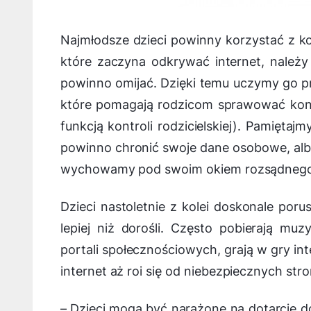
Najmłodsze dzieci powinny korzystać z ko
które zaczyna odkrywać internet, należy
powinno omijać. Dzięki temu uczymy go p
które pomagają rodzicom sprawować kontr
funkcją kontroli rodzicielskiej). Pamięta
powinno chronić swoje dane osobowe, alb
wychowamy pod swoim okiem rozsądnego 
Dzieci nastoletnie z kolei doskonale por
lepiej niż dorośli. Często pobierają muz
portali społecznościowych, grają w gry in
internet aż roi się od niebezpiecznych stro
–
Dzieci mogą być narażone na dotarcie do