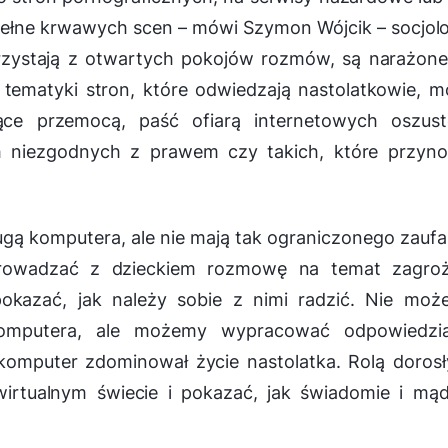
pełne krwawych scen
– mówi Szymon Wójcik – socjol
orzystają z otwartych pokojów rozmów, są narażon
 tematyki stron, które odwiedzają nastolatkowie, 
jące przemocą, paść ofiarą internetowych oszust
ch niezgodnych z prawem czy takich, które przyno
ugą komputera, ale nie mają tak ograniczonego zaufa
zeprowadzać z dzieckiem rozmowę na temat zagroż
kazać, jak należy sobie z nimi radzić. Nie moż
 komputera, ale możemy wypracować odpowiedzia
komputer zdominował życie nastolatka. Rolą doros
wirtualnym świecie i pokazać, jak świadomie i mą