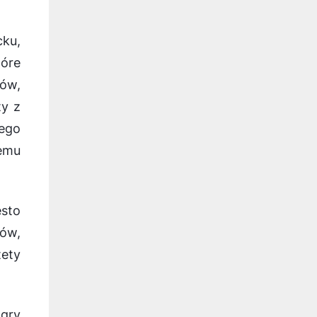
cku,
tóre
mów,
ty z
zego
temu
ęsto
tów,
tety
 gry