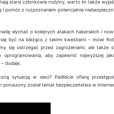
ają starsi członkowie rodziny, warto im także wyjaś
ę i pomóc z rozpoznaniem potencjalnie niebezpiecz
wilę słychać o kolejnych atakach hakerskich i no
się być na bieżąco z takimi kwestiam
i – mówi Ro
my się ostrzegać przed zagrożeniami, ale także s
 oprogramowania, aby zapewnić najwyższej jako
m
– dodaje.
zną sytuacją w sieci? Padliście ofiarą przestęp
m poruszony został temat bezpieczeństwa w internec