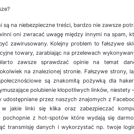
sze?
ni są na niebezpieczne treści, bardzo nie zawsze potr
winni oni zwracać uwagę między innymi na spam, k
 być zawirusowany. Kolejny problem to fałszywe sk
kcyjne towary, zarabiając na przelewach wykonywa
 Warto zawsze sprawdzać opinie na temat dan
kolwiek na znalezionej stronie. Fałszywe strony, laj
e społecznościowe są znakomitą pożywką dla haker
muszające polubienie kłopotliwych linków, niestety 
ty udostępniane przez naszych znajomych z Facebo
 jakie linki się klika oraz zabezpieczać kompu
ać pochopnie z hot-spotów które wydają się darmo
ć transmisję danych i wykorzystać np. twoje logi