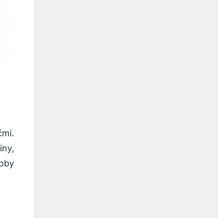
ćmi.
iny,
oby