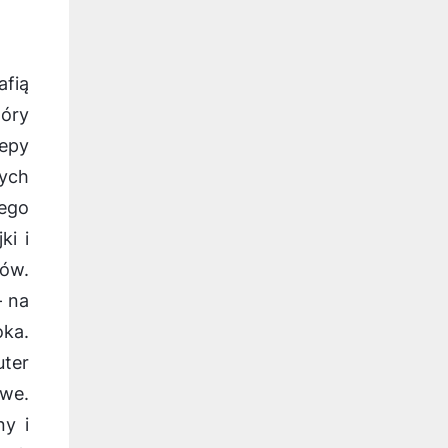
afią
tóry
lepy
nych
ego
ki i
ów.
– na
oka.
ter
we.
ny i