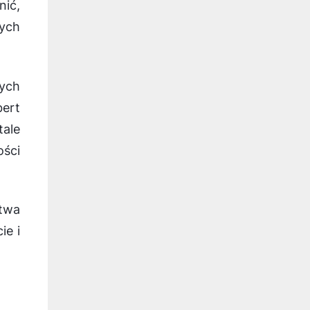
nić,
nych
wych
bert
tale
ści
stwa
ie i