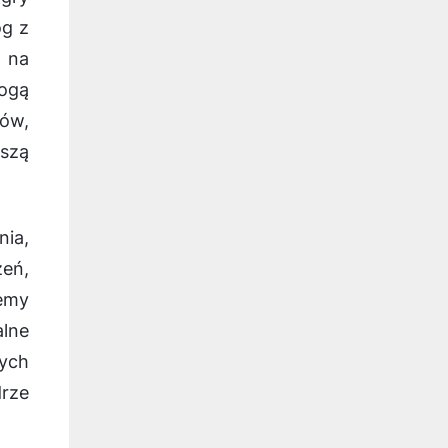
og z
e na
mogą
ów,
szą
nia,
eń,
emy
lne
łych
drze