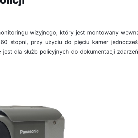
onitoringu wizyjnego, który jest montowany wewną
360 stopni, przy użyciu do pięciu kamer jednocześ
est dla służb policyjnych do dokumentacji zdarze