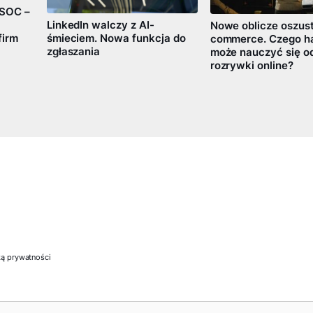
 SOC –
LinkedIn walczy z AI-
Nowe oblicze oszus
śmieciem. Nowa funkcja do
firm
commerce. Czego h
zgłaszania
może nauczyć się o
rozrywki online?
ką prywatności