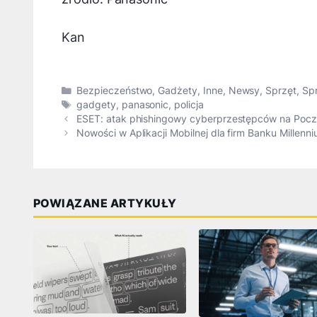
Kan
Kategorie
Bezpieczeństwo
,
Gadżety
,
Inne
,
Newsy
,
Sprzęt
,
Spr
Tagi
gadgety
,
panasonic
,
policja
ESET: atak phishingowy cyberprzestępców na Pocz
Nowości w Aplikacji Mobilnej dla firm Banku Millenn
POWIĄZANE ARTYKUŁY