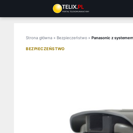
Przejdź
do
treści
Strona główna
»
Bezpieczeństwo
»
Panasonic z systemem 
BEZPIECZEŃSTWO