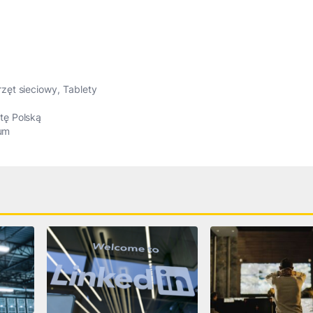
zęt sieciowy
,
Tablety
tę Polską
ium