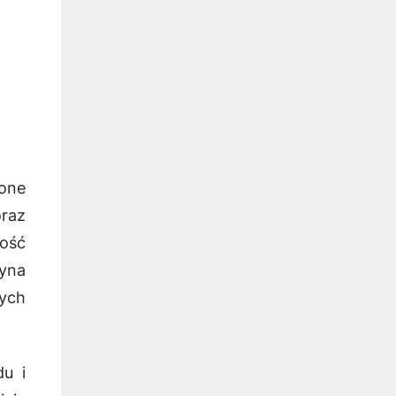
 one
raz
ość
yna
nych
u i