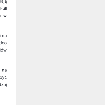
iają
Full
er w
i na
ideo
słów
 na
być
dzaj