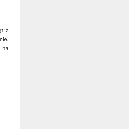
trz
nie.
ń na