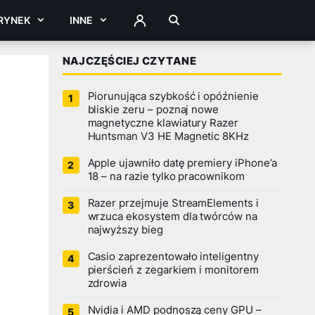
RYNEK
INNE
ZALOGUJ
NAJCZĘŚCIEJ CZYTANE
Piorunująca szybkość i opóźnienie
bliskie zeru – poznaj nowe
magnetyczne klawiatury Razer
Huntsman V3 HE Magnetic 8KHz
Apple ujawniło datę premiery iPhone’a
18 – na razie tylko pracownikom
Razer przejmuje StreamElements i
wrzuca ekosystem dla twórców na
najwyższy bieg
Casio zaprezentowało inteligentny
pierścień z zegarkiem i monitorem
zdrowia
Nvidia i AMD podnoszą ceny GPU –