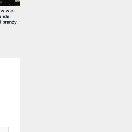
tw w e-
andel
d branży