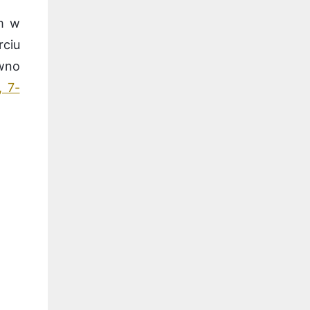
em w
rciu
awno
, 7-