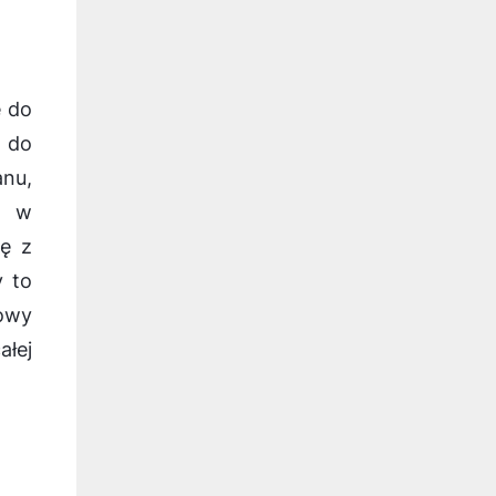
e do
 do
anu,
m w
ię z
y to
lowy
ałej