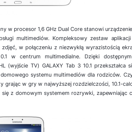
y w procesor 1,6 GHz Dual Core stanowi urządzeni
sługi multimediów. Kompleksowy zestaw aplikacji
zdjęć, w połączeniu z niezwykłą wyrazistością ekr
10.1 w centrum multimedialne. Dzięki dostępny
L (wyjście TV) GALAXY Tab 3 10.1 przekształca s
er domowego systemu multimediów dla rodziców. Cz
zy grając w gry w najwyższej rozdzielczości, 10.1-ca
 się z domowym systemem rozrywki, zapewniając c