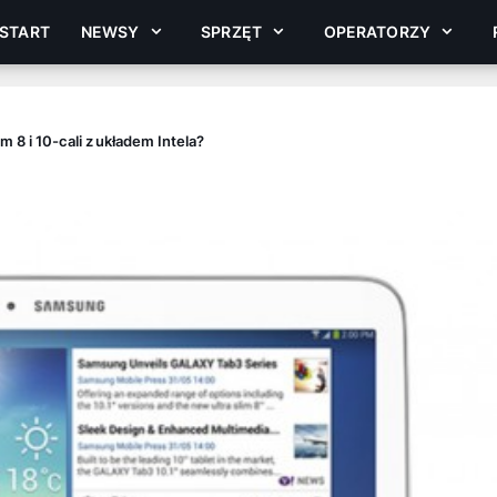
START
NEWSY
SPRZĘT
OPERATORZY
 8 i 10-cali z układem Intela?