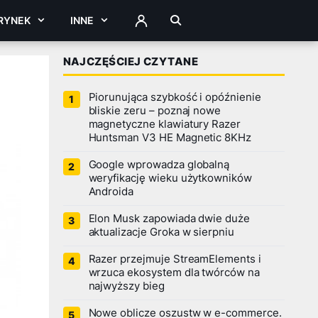
RYNEK
INNE
ZALOGUJ
NAJCZĘŚCIEJ CZYTANE
Piorunująca szybkość i opóźnienie
bliskie zeru – poznaj nowe
magnetyczne klawiatury Razer
Huntsman V3 HE Magnetic 8KHz
Google wprowadza globalną
weryfikację wieku użytkowników
Androida
Elon Musk zapowiada dwie duże
aktualizacje Groka w sierpniu
Razer przejmuje StreamElements i
wrzuca ekosystem dla twórców na
najwyższy bieg
Nowe oblicze oszustw w e-commerce.