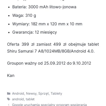
Bateria: 3000 mAh litowo-jonowa
Waga: 310 g
Wymiary: 182 mm x 120 mm x 10 mm
Gwarancja: 12 miesięcy
Oferta 399 zł zamiast 499 zł obejmuje tablet
Shiru Samurai 7 A8/1024MB/8GB/Android 4.0.
Groupon ważny od 25.09.2012 do 9.10.2012
Kan
Kategorie
Android
,
Newsy
,
Sprzęt
,
Tablety
Tagi
android
,
tablet
Google uruchamia specjalny program wspierania