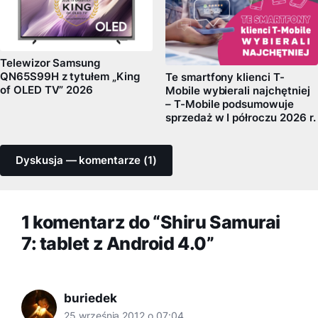
Telewizor Samsung
QN65S99H z tytułem „King
Te smartfony klienci T-
of OLED TV” 2026
Mobile wybierali najchętniej
– T-Mobile podsumowuje
sprzedaż w I półroczu 2026 r.
Dyskusja — komentarze (1)
1 komentarz do “Shiru Samurai
7: tablet z Android 4.0”
buriedek
25 września 2012 o 07:04