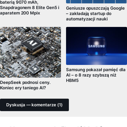
baterią 9070 mAh,
Snapdragonem 8 Elite Gen5 i
Geniusze opuszczają Google
aparatem 200 Mpix
– zakładają startup do
automatyzacji nauki
Samsung pokazał pamięć dla
AI – o 8 razy szybszą niż
HBM5
DeepSeek podnosi ceny.
Koniec ery taniego AI?
Dyskusja — komentarze (1)