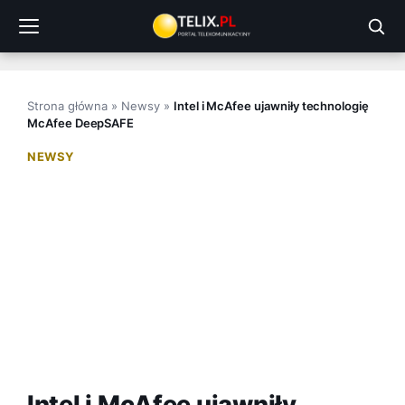
Przejdź
do
treści
Strona główna
»
Newsy
»
Intel i McAfee ujawniły technologię
McAfee DeepSAFE
NEWSY
Intel i McAfee ujawniły