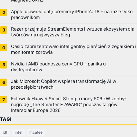
Magnetic 8KHz
Apple ujawniło datę premiery iPhone’a 18 – na razie tylko
pracownikom
Razer przejmuje StreamElements i wrzuca ekosystem dla
twórców na najwyższy bieg
Casio zaprezentowało inteligentny pierścień z zegarkiem i
monitorem zdrowia
Nvidia i AMD podnoszą ceny GPU – panika u
dystrybutorów
Jak Microsoft Copilot wspiera transformację AI w
przedsiębiorstwach
Falownik Huawei Smart String o mocy 506 kW zdobył
nagrodę „The Smarter E AWARD” podczas targów
Intersolar Europe 2026
TAGI
idf
intel
mcafee