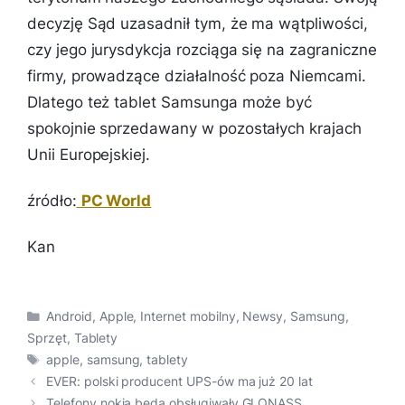
decyzję Sąd uzasadnił tym, że ma wątpliwości,
czy jego jurysdykcja rozciąga się na zagraniczne
firmy, prowadzące działalność poza Niemcami.
Dlatego też tablet Samsunga może być
spokojnie sprzedawany w pozostałych krajach
Unii Europejskiej.
źródło:
PC World
Kan
Kategorie
Android
,
Apple
,
Internet mobilny
,
Newsy
,
Samsung
,
Sprzęt
,
Tablety
Tagi
apple
,
samsung
,
tablety
EVER: polski producent UPS-ów ma już 20 lat
Telefony nokia będą obsługiwały GLONASS