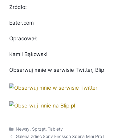
Źródło:
Eater.com
Opracował:
Kamil Bąkowski
Obserwuj mnie w serwisie Twitter, Blip
Kategorie
Newsy
,
Sprzęt
,
Tablety
Galeria zdjęć Sony Ericsson Xperia Mini Pro II