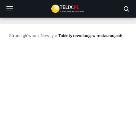
Przejdź
do
treści
Strona główna
»
Newsy
»
Tablety rewolucją w restauracjach