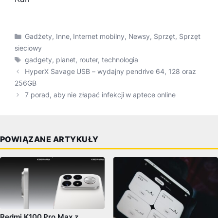
Kategorie
Gadżety
,
Inne
,
Internet mobilny
,
Newsy
,
Sprzęt
,
Sprzęt
sieciowy
Tagi
gadgety
,
planet
,
router
,
technologia
HyperX Savage USB – wydajny pendrive 64, 128 oraz
256GB
7 porad, aby nie złapać infekcji w aptece online
POWIĄZANE ARTYKUŁY
Redmi K100 Pro Max z