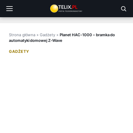
Przejdź
do
treści
Strona główna
»
Gadżety
»
Planet HAC-1000 – bramka do
automatyki domowej Z-Wave
GADŻETY