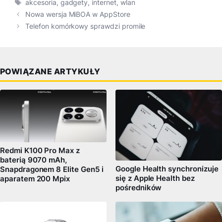
Tagi
akcesoria
,
gadgety
,
internet
,
wlan
Nowa wersja MiBOA w AppStore
Telefon komórkowy sprawdzi promile
POWIĄZANE ARTYKUŁY
Redmi K100 Pro Max z
baterią 9070 mAh,
Google Health synchronizuje
Snapdragonem 8 Elite Gen5 i
się z Apple Health bez
aparatem 200 Mpix
pośredników