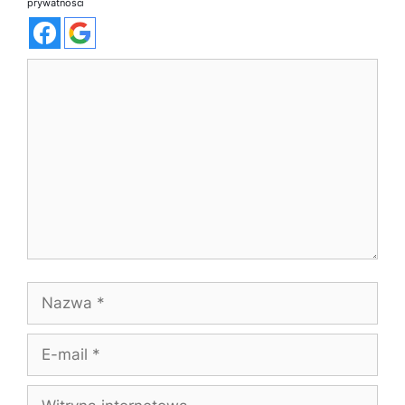
prywatności
Komentarz
Nazwa
E-
mail
Witryna