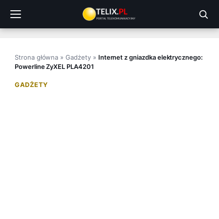
Przejdź
do
treści
Strona główna
»
Gadżety
»
Internet z gniazdka elektrycznego:
Powerline ZyXEL PLA4201
GADŻETY