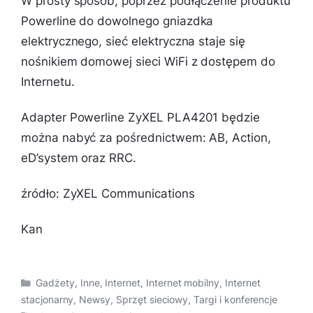
W prosty sposób, poprzez podłączenie produktu
Powerline do dowolnego gniazdka
elektrycznego, sieć elektryczna staje się
nośnikiem domowej sieci WiFi z dostępem do
Internetu.
Adapter Powerline ZyXEL PLA4201 będzie
można nabyć za pośrednictwem: AB, Action,
eD’system oraz RRC.
źródło: ZyXEL Communications
Kan
Kategorie
Gadżety
,
Inne
,
Internet
,
Internet mobilny
,
Internet
stacjonarny
,
Newsy
,
Sprzęt sieciowy
,
Targi i konferencje