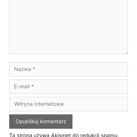
Nazwa
E-
mail
Witryna
internetowa
Ta strona używa Akismet do redukcji spamu.