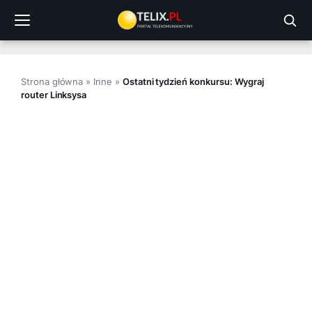
Przejdź
do
treści
Strona główna
»
Inne
»
Ostatni tydzień konkursu: Wygraj
router Linksysa