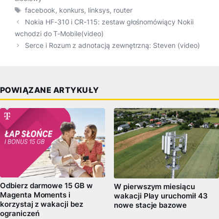
Tagi
facebook
,
konkurs
,
linksys
,
router
Nokia HF-310 i CR-115: zestaw głośnomówiący Nokii
wchodzi do T-Mobile(video)
Serce i Rozum z adnotacją zewnętrzną: Steven (video)
POWIĄZANE ARTYKUŁY
Odbierz darmowe 15 GB w
W pierwszym miesiącu
Magenta Moments i
wakacji Play uruchomił 43
korzystaj z wakacji bez
nowe stacje bazowe
ograniczeń