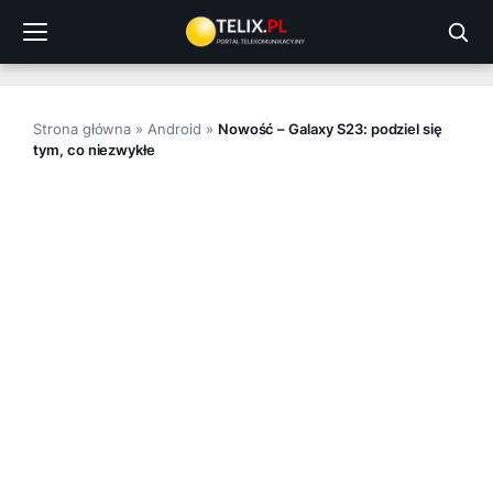
Przejdź
do
treści
Strona główna
»
Android
»
Nowość – Galaxy S23: podziel się
tym, co niezwykłe