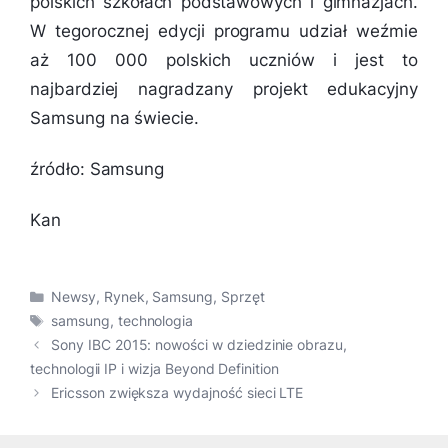
polskich szkołach podstawowych i gimnazjach.
W tegorocznej edycji programu udział weźmie
aż 100 000 polskich uczniów i jest to
najbardziej nagradzany projekt edukacyjny
Samsung na świecie.
źródło: Samsung
Kan
Kategorie
Newsy
,
Rynek
,
Samsung
,
Sprzęt
Tagi
samsung
,
technologia
Sony IBC 2015: nowości w dziedzinie obrazu,
technologii IP i wizja Beyond Definition
Ericsson zwiększa wydajność sieci LTE