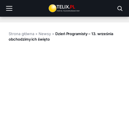
Przejdź
do
treści
Strona główna
»
Newsy
»
Dzień Programisty – 13. września
obchodzimy ich święto