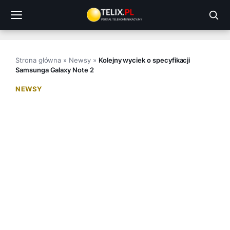
Przejdź
do
treści
Strona główna
»
Newsy
»
Kolejny wyciek o specyfikacji
Samsunga Galaxy Note 2
NEWSY