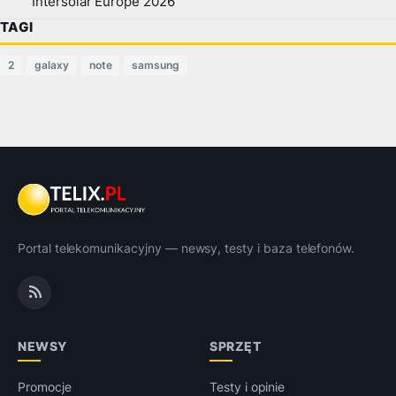
Intersolar Europe 2026
TAGI
2
galaxy
note
samsung
Portal telekomunikacyjny — newsy, testy i baza telefonów.
NEWSY
SPRZĘT
Promocje
Testy i opinie