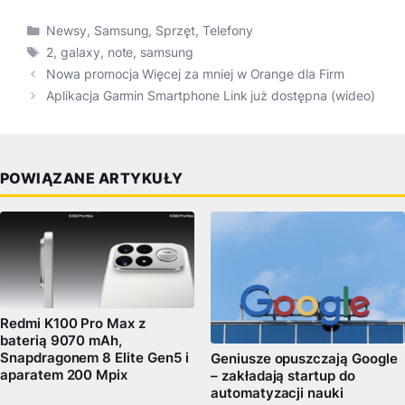
Kategorie
Newsy
,
Samsung
,
Sprzęt
,
Telefony
Tagi
2
,
galaxy
,
note
,
samsung
Nowa promocja Więcej za mniej w Orange dla Firm
Aplikacja Garmin Smartphone Link już dostępna (wideo)
POWIĄZANE ARTYKUŁY
Redmi K100 Pro Max z
baterią 9070 mAh,
Snapdragonem 8 Elite Gen5 i
Geniusze opuszczają Google
aparatem 200 Mpix
– zakładają startup do
automatyzacji nauki