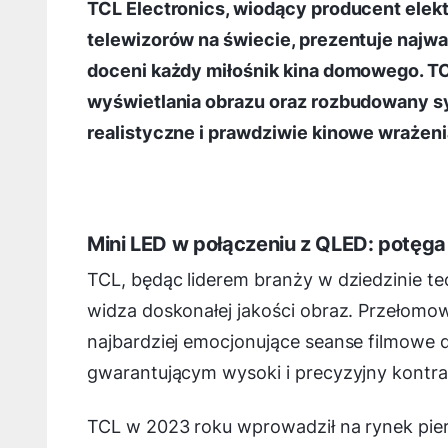
TCL Electronics, wiodący producent elek
telewizorów na świecie, prezentuje najw
doceni każdy miłośnik kina domowego. T
wyświetlania obrazu oraz rozbudowany s
realistyczne i prawdziwie kinowe wrażen
Mini LED w połączeniu z QLED: potęga
TCL, będąc liderem branży w dziedzinie tec
widza doskonałej jakości obraz. Przełomo
najbardziej emocjonujące seanse filmowe
gwarantującym wysoki i precyzyjny kontras
TCL w 2023 roku wprowadził na rynek pie