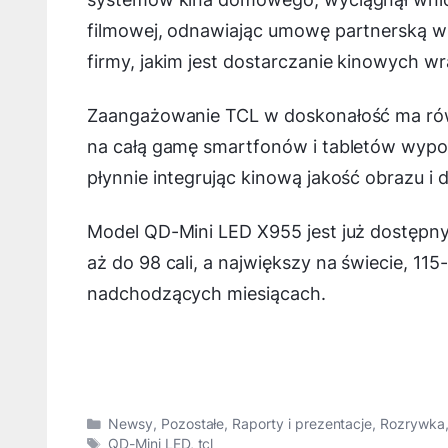
filmowej, odnawiając umowę partnerską w 2
firmy, jakim jest dostarczanie kinowych 
Zaangażowanie TCL w doskonałość ma rów
na całą gamę smartfonów i tabletów wyp
płynnie integrując kinową jakość obrazu i
Model QD-Mini LED X955 jest już dostępn
aż do 98 cali, a największy na świecie, 
nadchodzących miesiącach.
Kategorie
Newsy
,
Pozostałe
,
Raporty i prezentacje
,
Rozrywka
Tagi
QD-Mini LED
,
tcl