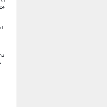
cel
ad
nu
w