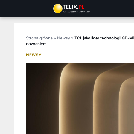
Przejdź
do
treści
Strona główna
»
Newsy
»
TCL jako lider technologii QD-M
doznaniem
NEWSY