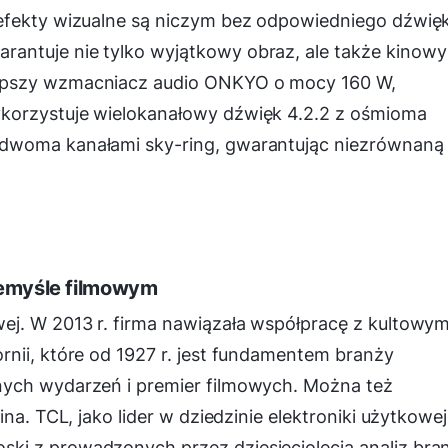
efekty wizualne są niczym bez odpowiedniego dźwię
antuje nie tylko wyjątkowy obraz, ale także kinowy
epszy wzmacniacz audio ONKYO o mocy 160 W,
korzystuje wielokanałowy dźwięk 4.2.2 z ośmioma
dwoma kanałami sky-ring, gwarantując niezrównaną
rzemyśle filmowym
ej. W 2013 r. firma nawiązała współpracę z kultowy
nii, które od 1927 r. jest fundamentem branży
nych wydarzeń i premier filmowych. Można też
na. TCL, jako lider w dziedzinie elektroniki użytkowej 
ki z prowadzonych przez dziesięciolecia analiz bra