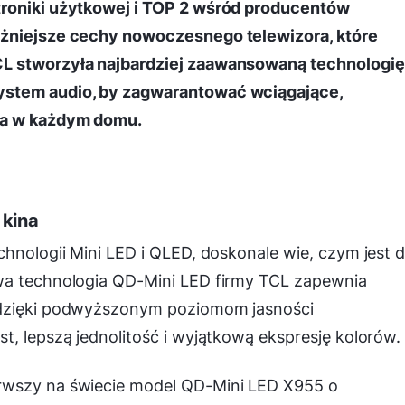
troniki użytkowej i TOP 2 wśród producentów
ażniejsze cechy nowoczesnego telewizora, które
CL stworzyła najbardziej zaawansowaną technologię
ystem audio, by zagwarantować wciągające,
ia w każdym domu.
 kina
hnologii Mini LED i QLED, doskonale wie, czym jest d
wa technologia QD-Mini LED firmy TCL zapewnia
 dzięki podwyższonym poziomom jasności
t, lepszą jednolitość i wyjątkową ekspresję kolorów.
rwszy na świecie model QD-Mini LED X955 o