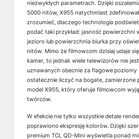
niezwykłych parametrach. Dzięki oszałamiaj
5000 nitów, X955 natychmiast zdefiniował
zrozumieć, dlaczego technologia podświet
podać taki przykład: jasność powierzchni w
jezioro lub powierzchnia biurka przy oświ
nitów. Mimo że filmowcom dzisiaj udaje 
kamer, to jednak wiele telewizorów nie jes
uznawanych obecnie za flagowe poziomy s
ostatecznie liczyć na bogate, zamierzone
model X955, który oferuje filmowcom wyją
twórców.
W efekcie nie tylko wszystkie detale rend
poprawiono ekspresję kolorów. Dzięki sze
premium TCL QD-Mini wyświetla ponad mili