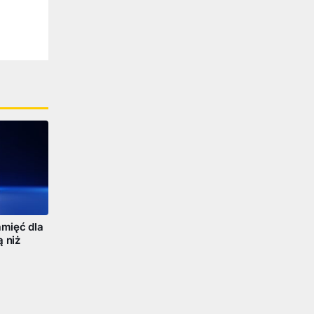
mięć dla
ą niż