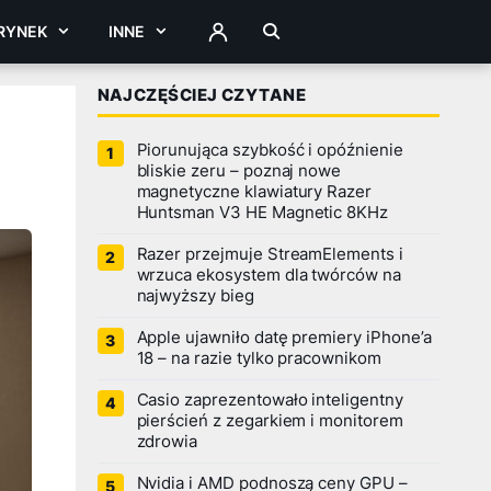
RYNEK
INNE
ZALOGUJ
NAJCZĘŚCIEJ CZYTANE
Piorunująca szybkość i opóźnienie
bliskie zeru – poznaj nowe
magnetyczne klawiatury Razer
Huntsman V3 HE Magnetic 8KHz
Razer przejmuje StreamElements i
wrzuca ekosystem dla twórców na
najwyższy bieg
Apple ujawniło datę premiery iPhone’a
18 – na razie tylko pracownikom
Casio zaprezentowało inteligentny
pierścień z zegarkiem i monitorem
zdrowia
Nvidia i AMD podnoszą ceny GPU –