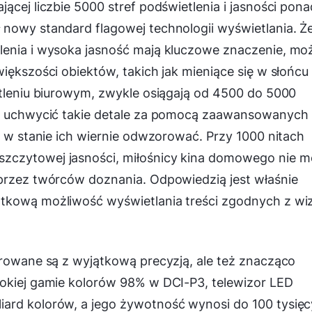
ącej liczbie 5000 stref podświetlenia i jasności pona
 nowy standard flagowej technologii wyświetlania. Ż
lenia i wysoka jasność mają kluczowe znaczenie, mo
iększości obiektów, takich jak mieniące się w słońcu
etleniu biurowym, zwykle osiągają od 4500 do 5000
się uchwycić takie detale za pomocą zaawansowanych
t w stanie ich wiernie odwzorować. Przy 1000 nitach
zczytowej jasności, miłośnicy kina domowego nie m
 przez twórców doznania. Odpowiedzią jest właśnie
tkową możliwość wyświetlania treści zgodnych z wiz
erowane są z wyjątkową precyzją, ale też znacząco
rokiej gamie kolorów 98% w DCI-P3, telewizor LED
ard kolorów, a jego żywotność wynosi do 100 tysięc