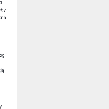
d
eby
żna
ogli
ją
y