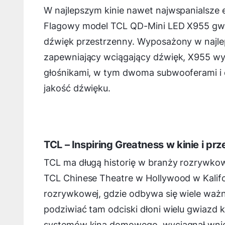
W najlepszym kinie nawet najwspanialsze 
Flagowy model TCL QD-Mini LED X955 gwar
dźwięk przestrzenny. Wyposażony w najl
zapewniający wciągający dźwięk, X955 wy
głośnikami, w tym dwoma subwooferami i 
jakość dźwięku.
TCL – Inspiring Greatness w kinie i p
TCL ma długą historię w branży rozrywkow
TCL Chinese Theatre w Hollywood w Kalifor
rozrywkowej, gdzie odbywa się wiele waż
podziwiać tam odciski dłoni wielu gwiazd ki
systemów kina domowego, wyciągnął wnios