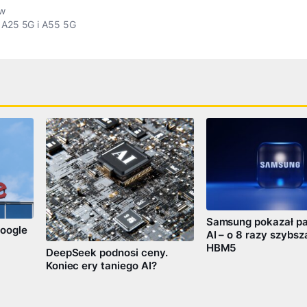
ów
 A25 5G i A55 5G
Samsung pokazał pa
oogle
AI – o 8 razy szybsz
HBM5
DeepSeek podnosi ceny.
Koniec ery taniego AI?