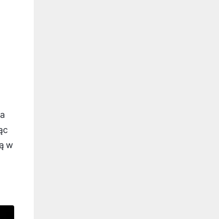
h
da
ąc
ą w