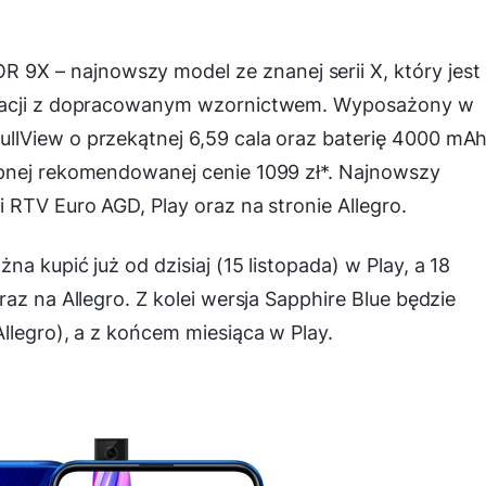
 – najnowszy model ze znanej serii X, który jest
eracji z dopracowanym wzornictwem. Wyposażony w
lView o przekątnej 6,59 cala oraz baterię 4000 mA
pnej rekomendowanej cenie 1099 zł*. Najnowszy
 RTV Euro AGD, Play oraz na stronie Allegro.
a kupić już od dzisiaj (15 listopada) w Play, a 18
az na Allegro. Z kolei wersja Sapphire Blue będzie
llegro), a z końcem miesiąca w Play.