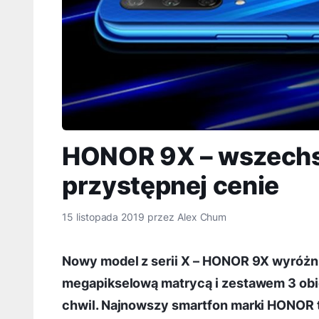
HONOR 9X – wszechs
przystępnej cenie
15 listopada 2019
przez
Alex Chum
Nowy model z serii X – HONOR 9X wyróżni
megapikselową matrycą i zestawem 3 ob
chwil. Najnowszy smartfon marki HONOR 