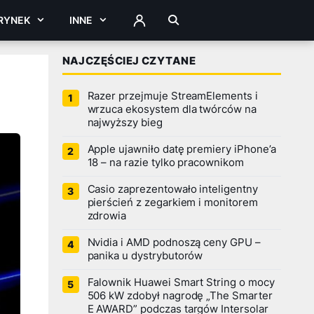
RYNEK
INNE
ZALOGUJ
NAJCZĘŚCIEJ CZYTANE
Razer przejmuje StreamElements i
wrzuca ekosystem dla twórców na
najwyższy bieg
Apple ujawniło datę premiery iPhone’a
18 – na razie tylko pracownikom
Casio zaprezentowało inteligentny
pierścień z zegarkiem i monitorem
zdrowia
Nvidia i AMD podnoszą ceny GPU –
panika u dystrybutorów
Falownik Huawei Smart String o mocy
506 kW zdobył nagrodę „The Smarter
E AWARD” podczas targów Intersolar