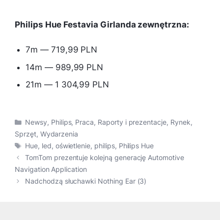
Philips Hue Festavia Girlanda zewnętrzna:
7m — 719,99 PLN
14m — 989,99 PLN
21m — 1 304,99 PLN
Kategorie
Newsy
,
Philips
,
Praca
,
Raporty i prezentacje
,
Rynek
,
Sprzęt
,
Wydarzenia
Tagi
Hue
,
led
,
oświetlenie
,
philips
,
Philips Hue
TomTom prezentuje kolejną generację Automotive
Navigation Application
Nadchodzą słuchawki Nothing Ear (3)