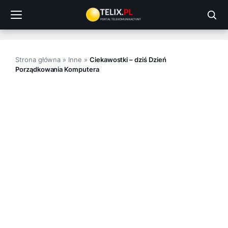
Przejdź
do
treści
Strona główna
»
Inne
»
Ciekawostki – dziś Dzień
Porządkowania Komputera