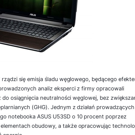
i rządzi się emisja śladu węglowego, będącego efekt
prowadzonych analiz eksperci z firmy opracowali
ż do osiągnięcia neutralności węglowej, bez zwiększa
ieplarnianych (GHG). Jednym z działań prowadzących
wego notebooka ASUS U53SD o 10 procent poprzez
 elementach obudowy, a także opracowując technolo