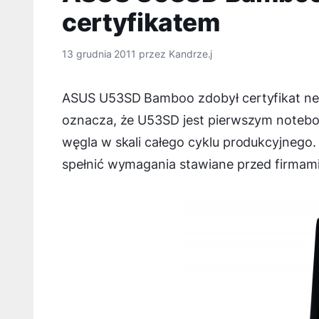
certyfikatem
13 grudnia 2011
przez
Kandrze.j
ASUS U53SD Bamboo zdobył certyfikat neu
oznacza, że U53SD jest pierwszym notebo
węgla w skali całego cyklu produkcyjnego
spełnić wymagania stawiane przed firmami 