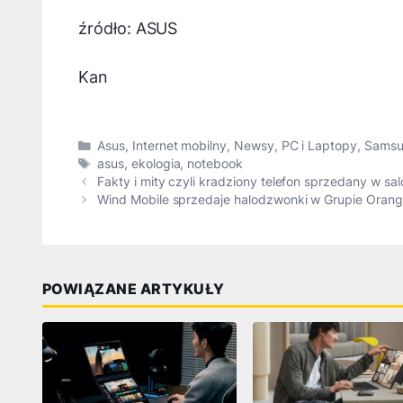
źródło: ASUS
Kan
Kategorie
Asus
,
Internet mobilny
,
Newsy
,
PC i Laptopy
,
Sams
Tagi
asus
,
ekologia
,
notebook
Fakty i mity czyli kradziony telefon sprzedany w sal
Wind Mobile sprzedaje halodzwonki w Grupie Oran
POWIĄZANE ARTYKUŁY