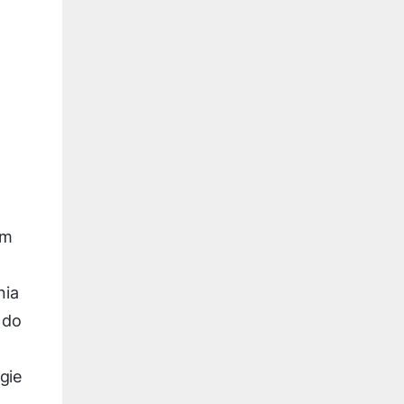
em
nia
 do
gie