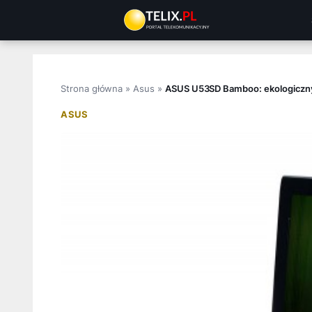
Przejdź
do
treści
Strona główna
»
Asus
»
ASUS U53SD Bamboo: ekologiczny
ASUS