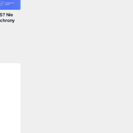
S? Nie
ochrony