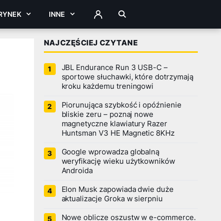
RYNEK
INNE
ZALOGUJ
NAJCZĘŚCIEJ CZYTANE
JBL Endurance Run 3 USB-C –
sportowe słuchawki, które dotrzymają
kroku każdemu treningowi
Piorunująca szybkość i opóźnienie
bliskie zeru – poznaj nowe
magnetyczne klawiatury Razer
Huntsman V3 HE Magnetic 8KHz
Google wprowadza globalną
weryfikację wieku użytkowników
Androida
Elon Musk zapowiada dwie duże
aktualizacje Groka w sierpniu
Nowe oblicze oszustw w e-commerce.