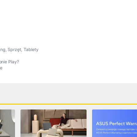
ung
,
Sprzęt
,
Tablety
onie Play?
ge