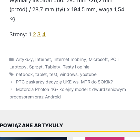
Wymiary Inspiron duo: 285 mm x26,2 mm
(przód) / 28,7 mm (tył) x 194,5 mm, waga 1,54
kg.
Strony:
1
2
3
4
Kategorie
Artykuły
,
Internet
,
Internet mobilny
,
Microsoft
,
PC i
Laptopy
,
Sprzęt
,
Tablety
,
Testy i opinie
Tagi
netbook
,
tablet
,
test
,
windows
,
youtube
PTC zaskarży decyzję UKE ws. MTR do SOKiK?
Motorola Photon 4G- kolejny model z dwurdzeniowym
procesorem oraz Android
POWIĄZANE ARTYKUŁY