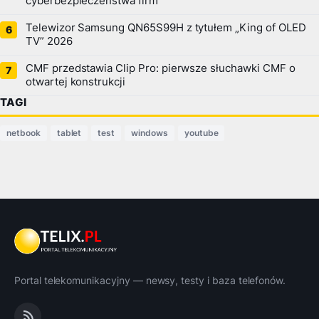
cyberbezpieczeństwa firm
Telewizor Samsung QN65S99H z tytułem „King of OLED
TV” 2026
CMF przedstawia Clip Pro: pierwsze słuchawki CMF o
otwartej konstrukcji
TAGI
netbook
tablet
test
windows
youtube
Portal telekomunikacyjny — newsy, testy i baza telefonów.