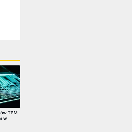
ipów TPM
em w