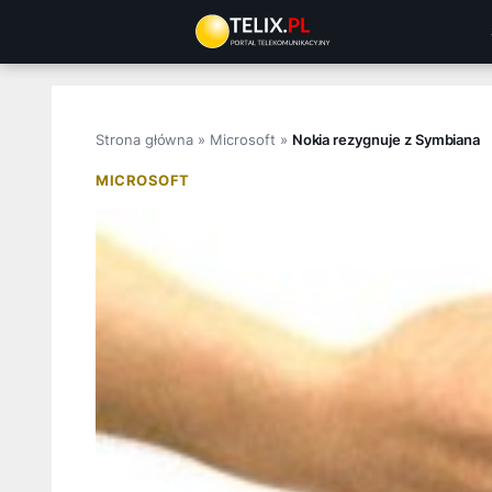
Przejdź
do
treści
Strona główna
»
Microsoft
»
Nokia rezygnuje z Symbiana
MICROSOFT