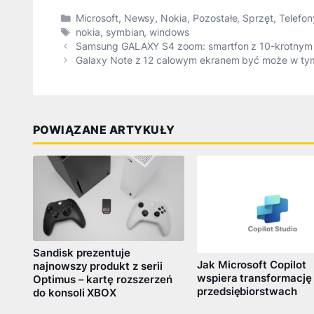
Kategorie
Microsoft
,
Newsy
,
Nokia
,
Pozostałe
,
Sprzęt
,
Telefon
Tagi
nokia
,
symbian
,
windows
Samsung GALAXY S4 zoom: smartfon z 10-krotnym
Galaxy Note z 12 calowym ekranem być może w ty
POWIĄZANE ARTYKUŁY
Sandisk prezentuje
Jak Microsoft Copilot
najnowszy produkt z serii
wspiera transformację
Optimus – kartę rozszerzeń
przedsiębiorstwach
do konsoli XBOX