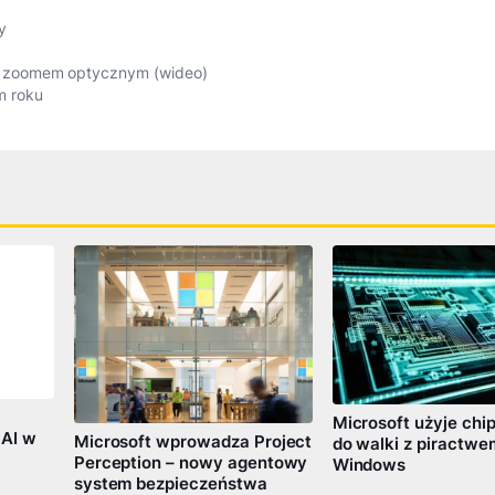
y
 zoomem optycznym (wideo)
m roku
Microsoft użyje ch
 AI w
Microsoft wprowadza Project
do walki z piractw
Perception – nowy agentowy
Windows
system bezpieczeństwa