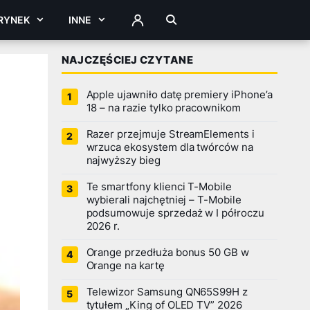
RYNEK
INNE
ZALOGUJ
NAJCZĘŚCIEJ CZYTANE
Apple ujawniło datę premiery iPhone’a
18 – na razie tylko pracownikom
Razer przejmuje StreamElements i
wrzuca ekosystem dla twórców na
najwyższy bieg
Te smartfony klienci T-Mobile
wybierali najchętniej – T-Mobile
podsumowuje sprzedaż w I półroczu
2026 r.
Orange przedłuża bonus 50 GB w
Orange na kartę
Telewizor Samsung QN65S99H z
tytułem „King of OLED TV” 2026